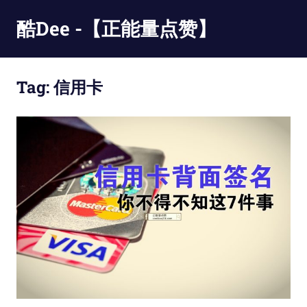
Skip
酷Dee -【正能量点赞】
to
content
没
有
Tag:
信用卡
最
酷
只
有
更
酷