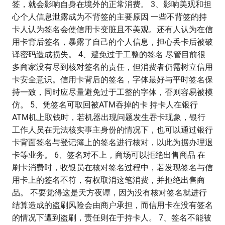
签，就会影响自身在境外的正常消费。 3、影响美观和担
心个人信息泄露成为不背签的主要原因 一些不背签的持
卡人认为签名会使信用卡变脏且不美观。还有人认为在信
用卡背后签名，暴露了自己的个人信息，担心丢卡后被破
译密码造成损失。 4、避免过于工整的签名 尽管目前很
多商家没有尽到核对签名的责任，但消费者仍需树立信用
卡安全意识。信用卡背后的签名，字体最好与平时签名保
持一致，同时应尽量避免过于工整的字体，否则容易被模
仿。 5、凭签名可取回被ATM吞掉的卡 持卡人在银行
ATM机上取钱时，若机器出现问题发生吞卡现象，银行
工作人员在无法核实事主身份的情况下，也可以通过银行
卡背面签名与登记簿上的签名进行核对，以此为据办理退
卡等业务。 6、签名对不上，商场可以拒绝出售商品 在
刷卡消费时，收银员在核对签名过程中，若发现签名与信
用卡上的签名不符，有权取消这笔消费，并拒绝出售商
品。 不要觉得这是天方夜谭，因为没有核对签名就进行
结算造成的盗刷风险会由商户承担，而信用卡在没有签名
的情况下遭到盗刷，责任则在于持卡人。 7、签名不能被