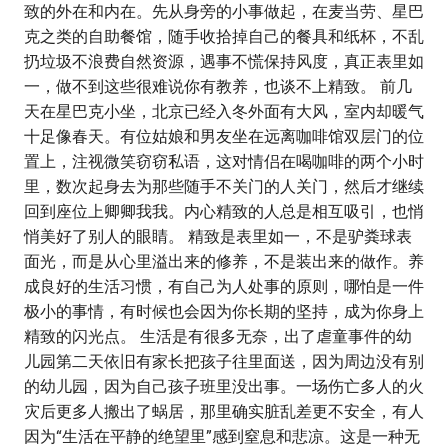
致的外在和内在。先从身旁的小事做起，在麦当劳、星巴
克之类的自助餐馆，随手收拾掉自己的餐具和纸杯，不乱
扔垃圾不浪费自然资源，遇事不慌保持风度，真正表里如
一，做不到这些很难说你有教养，也谈不上精致。 前几
天在星巴克小坐，北京已经入冬外面有大风，室内却暖气
十足像春天。有位姑娘和男友坐在远离咖啡馆双层门的位
置上，注视微笑窃窃私语，这对情侣在喝咖啡的两个小时
里，数次起身去为那些随手不关门的人关门，然后才继续
回到座位上卿卿我我。内心精致的人总是相互吸引，也悄
悄美好了别人的眼睛。 精致是表里如一，不是驴粪球表
面光，而是从心里溢出来的修养，不是装出来的做作。养
成良好的生活习惯，有自己为人处事的原则，哪怕是一件
极小的事情，有时候也会因为你长期的坚持，成为你身上
精致的闪光点。 生活是有很多无奈，出了虐童事件的幼
儿园第二天依旧有家长把孩子往里面送，因为周边没有别
的幼儿园，因为自己孩子班里没出事。一场伤亡多人的火
灾后更多人搬出了蜗居，那里确实脏乱差更不安全，有人
因为“生活在平静的绝望里”感到窒息和悲凉。这是一种无