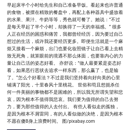
早起床半个小时给先生和自己准备早饭。看起来也许普通
的食物，被摆在精致的餐盘中，再配上各种器具中盛放着
的水果、果汁、牛奶等等，秀色就可餐了。她说：“不过
是每天早起了半个小时，却换得了一天的幸福感。” 很多
人正在经历的困惑和痛苦，我都曾经经历，因为要过自己
想过的生活，或许我还要经历更多。即便生活就是一个麻
烦又接着一个麻烦，出门也要化妆照镜子让自己看上去精
致无死角，就算眼前的境遇不那么体面，也要靠内心的力
量让自己活的姿态好看。 亦舒说：“做人最要紧是姿态好
看，如果恶行恶状去追求一样东西，那么赢了，也是输
了。”怎么个好看法？不过是我们坚持着向好向美的心里
铺满了阳光，十里春风十里桃花。 世俗和苟且想扼杀任
何一件美丽的事物都不是困难的，所以我无所谓失望和悲
哀，因为根本不值得我悲哀。我们要为值得的自己去努
力，要为那些值得的人去付出。 有些人看似走的孤独，
是因为根本不屑雷同，有的人看似做的决绝，是因为根本
不愿在傻B身上浪费时间。 图/pixabay.com