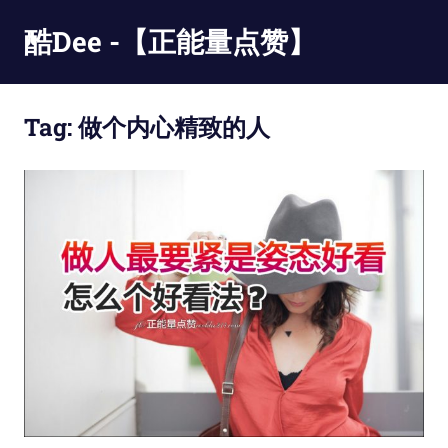
Skip
酷Dee -【正能量点赞】
to
content
没
有
Tag:
做个内心精致的人
最
酷
只
有
更
酷