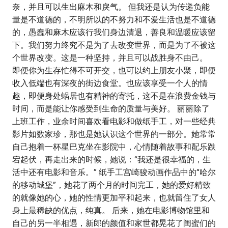
奈，并且可以生出麻木和戾气。 但我还是认为传递负能
量是不道德的，不明所以的不努力和不爱生活也是不道德
的，愚蠢和麻木应该行我们身边清退，善良和温暖应该留
下。我们努力终究不是为了去改变世界，而是为了不被这
个世界改变。这是一种坚持，并且可以战胜身不由己。
即便你为生存忙得不可开交，也可以约上朋友小聚，即便
收入低端也有深夜的街边食堂。也应该享受一个人的情
趣，即便身处蜗居也有精神的寄托，这不是在浪费金钱与
时间，而是能让你感受到生命的质量与美好。 丽丽除了
上班工作，业余时间喜欢看电影和做纸手工，对一些经典
影片如数家珍，那也是她认识这个世界的一部分。她常常
自己抱着一杯星巴克坐在影院中，心情随着故事和配乐跌
宕起伏，再走出来的时候，她说：“我还是很幸福的，生
活中还有电影和音乐。” 纸手工宫崎骏动画作品中的“哈尔
的移动城堡”，她花了两个月的时间完工，她的爱好精致
的就像她的心，她的性情更加平和起来，也就留住了女人
身上最稀缺的优点，纯真。 后来，她在电影博物馆里和
自己的另一半相遇，新郎的颜值和家世都晃花了闺蜜们的