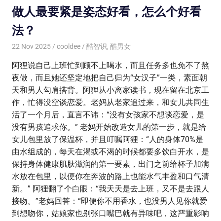
做人最要紧是姿态好看，怎么个好看
法？
22 Nov 2025
cooldee
酷智识
,
酷男女
阿狸说自己上班忙到顾不上喝水，而且任务多也免不了熬
夜做，而且她还坚定地把自己归为“女汉子”一类，素面朝
天和男人勾肩搭背。阿狸从小离家读书，现在留在北京工
作，忙得没空谈恋爱。老妈从老家追过来，和女儿共同生
活了一个月后，直言不讳：“没有女孩家不想谈恋爱，是
没有男孩追求你。” 老妈开始改造女儿的第一步，就是给
女儿包里放了保温杯，并且叮嘱阿狸：“人的身体70%是
由水组成的，每天在渴或不渴的时候都要多饮白开水，是
保持身体健康肌肤滋润的第一要素，出门之前给杯子加满
水放在包里，以便你在奔波的路上也能水气丰盈和口气清
新。” 阿狸翻了个白眼：“我天天是去上班，又不是去跟人
接吻。”老妈回答：“即便你不用香水，也没男人见你就爱
到想吻你，姑娘家也别张口嘴巴就有异味吧，这严重影响