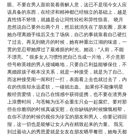
眼。不要在男人面前装着善解人意，这已不是现今女人应
该具备的东西，在经济和精神都已经独立的基础上，越是
真性情不矫情，就越是会让同性轻松和异性惊喜。 晓月
忽然说自己要外出两个月，然后就消失在了朋友圈，原来
她办理离婚手续后又生了场病，自己的事就靠着自己硬扛
了过去。再见到晓月的时候，她有种重出江湖的味道，一
贯的坚忍帮她撑过了最难捱的时光。她说：“人前，不能
不漂亮。” 很多女人习惯性把自己当成一片地，不介意那
些号称英雄的男人侵城略地，只要自己利益能够保住，不
离婚跟孩子根本没关系，就是一种接受，就是为了自己。
而这种接受闹一闹和打一打，表面看上去也就过去了，内
在的伤痕却永远柔软，一碰就出血。 如果你不能像明星
般经营爱情，让自己在情感中获得提携，也不要在渣男身
上浪费时间，与苍蝇为伍不会重生只会一起腐烂。要对那
些在你脆弱的时候真诚安慰，在你缺钱的时候慷慨相帮，
在你不济的时候仍视你为珍宝的朋友和男人，你要记得回
报，这一切也是能够让女人内在精致起来的力量。 我见
到过最动人的秀恩爱就是女友在朋友晒早餐照，她每天都