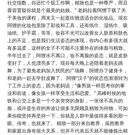
社交指数，你还忙个屁工作啊，精致也是一种尊严，而且
毋容置疑你就是个最美的姑娘。” 老妈拉着阿狸下载了关
于美妆的课程，周末又一起逛街挑选适合的化妆品。现在
阿狸的化妆包里除了彩妆和工具，还有纸巾、湿纸巾、吸
油纸、护手霜，等等。妆容不光可以改善女人肤质和肤色
上的不足，也是我们生活姿态的体现，你内心有多强大就
有多温柔，这样的女子不可能不注重外在的体面与精致。
半年过去了，阿狸水不离口，妆不离脸的姿态，就是皮肤
变好了，人也漂亮多了。现在每天晚上还陪着老妈去跳
舞，为了避免老妈加入扰民的广场舞，阿狸办了健身卡，
和老妈一起去学肚皮舞了。 阿狸“汉子”的状态也渐渐转为
了工作上的姿态，因为老妈说：“像男孩一样思考你的事
业和前途，像女孩一样享受生活和恋爱。” 高峰时候的地
铁和公交上多是一个个灰突突的身影，一张张不高兴的
脸，或许是生存的奔波让很多无限顾及精致为何物，可如
果你能坚持再坚持一下，你就是人群中最值得多看的那一
眼。传奇，也就来了。 精致一部分来自教养，虽然教养
和家庭出身有很大关系，但并不代表后天就不能修炼出精