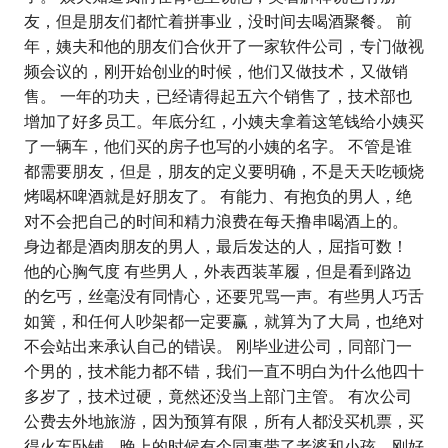
友，但是朋友们都忙着拼事业，没时间去喝酒聚餐。 前
年，姨夫和他的朋友们合伙开了一家软件公司，专门做视
频会议的，刚开始创业的时候，他们又做技术，又做销
售。 一年的功夫，已经请得起五六个销售了，技术部也
增加了好多员工。年底分红，小姨夫拿着这笔钱给小姨买
了一辆车，他们买的房子也写的小姨的名字。 不管是谁
都需要朋友，但是，朋友的定义要明确，不是天天吃顿烧
烤喝杯啤酒就是好朋友了。 有能力、有抱负的男人，绝
对不会把自己的时间和精力浪费在每天撸串喝酒上的。
身边都是酒肉朋友的男人，最后发达的人，屈指可数！
他的心胸气度 有些男人，外表西装革履，但是看到路边
的乞丐，丝毫没有同情心，还要咒骂一声。有些男人巧舌
如簧，和任何人吵架都一定要赢，就算为了大局，也绝对
不会站出来承认自己的错误。 刚毕业进公司，同部门一
个男的，技术能力都不错，我们一直不明白为什么他四十
多岁了，技术过硬，竟然还没当上部门主管。 有次公司
公费去外地旅游，因为预算有限，所有人都没买机票，买
得火车卧铺，晚上的时候有个同事带了老婆和小孩，刚好