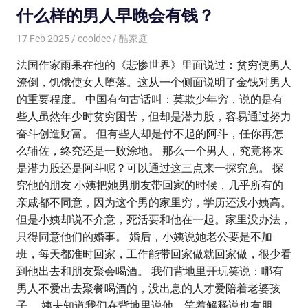
什么样的男人早晚会有钱？
17 Feb 2025
cooldee
酷家庭
法国作家雨果在他的《悲惨世界》里面说过：贫穷使男人
潦倒，饥饿使女人堕落。这从一个侧面说明了金钱对男人
的重要程度。 中国有句古话叫：莫欺少年穷，说的是有
些人虽然年少时贫穷困苦，但却是潜力股，容易通过努力
奋斗创造财富。 但有些人却是付不起的阿斗，任你再怎
么辅佐，终究还是一败涂地。 那么一个男人，究竟将来
是潜力股还是阿斗呢？可以通过这三点来一探究竟。 探
究他的朋友 小姨把她男朋友带回家的时候，几乎所有的
亲戚都不同意，因为这个男的家里穷，学历还没小姨高。
但是小姨却说不介意，死活要和他在一起。家里没办法，
只得同意他们的婚事。 婚后，小姨说她老公要是不加
班，每天都准时回家，工作能带回家做就回家做，很少看
到他出去和朋友聚会喝酒。 我们背地里开玩笑说：哪有
男人不爱出去聚餐喝酒的，没出息的人才爱陪着老婆孩
子。 姨夫知道我们在背地里说他，笑着解释说也有朋