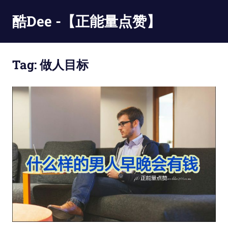
Skip
酷Dee -【正能量点赞】
to
content
没
有
Tag:
做人目标
最
酷
只
有
更
酷