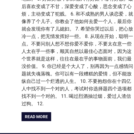
后喜欢变成了不甘，深爱变成了心酸，思念变成了心
烦，主动变成了犯贱。 6. 和不成熟的男人谈恋爱，就
像养了个儿子。你教会了他如何去爱一个人，最后你
就会发现你有了儿媳妇。 7. 希望你哭过以后，把心放
冷一点，把无情发挥好一些。 8. 从现在开始，聪明一
点。不要问别人想不想你爱不爱你，不要太在意一些
人太在乎一些事，顺其自然以最佳心态面对，因为这
个世界就是这样，往往在最在乎的事物面前，我们最
没价值。 9. 你已经是个大人了，别再因为一点感情问
题就失魂落魄。你可以有一段糟糕的爱情，但不能放
纵自己过一个烂透的人生。 10. 不要抱怨你在十四亿
人中找不到一个对的人，考试时你选择题四个选项都
找不到一个对的。 11. 喝过烈酒抽过烟，爱过人渣信
过狗。 12.
READ MORE