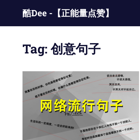
Skip
酷Dee -【正能量点赞】
to
content
没
有
最
Tag:
创意句子
酷
只
有
更
酷