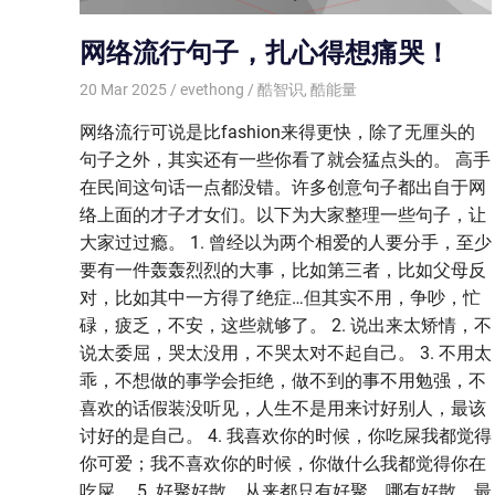
网络流行句子，扎心得想痛哭！
20 Mar 2025
evethong
酷智识
,
酷能量
网络流行可说是比fashion来得更快，除了无厘头的
句子之外，其实还有一些你看了就会猛点头的。 高手
在民间这句话一点都没错。许多创意句子都出自于网
络上面的才子才女们。以下为大家整理一些句子，让
大家过过瘾。 1. 曾经以为两个相爱的人要分手，至少
要有一件轰轰烈烈的大事，比如第三者，比如父母反
对，比如其中一方得了绝症…但其实不用，争吵，忙
碌，疲乏，不安，这些就够了。 2. 说出来太矫情，不
说太委屈，哭太没用，不哭太对不起自己。 3. 不用太
乖，不想做的事学会拒绝，做不到的事不用勉强，不
喜欢的话假装没听见，人生不是用来讨好别人，最该
讨好的是自己。 4. 我喜欢你的时候，你吃屎我都觉得
你可爱；我不喜欢你的时候，你做什么我都觉得你在
吃屎。 5. 好聚好散，从来都只有好聚，哪有好散。最