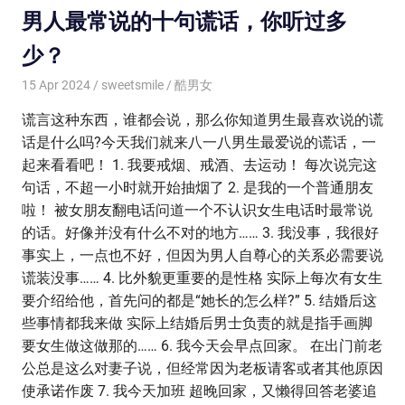
男人最常说的十句谎话，你听过多
少？
15 Apr 2024
sweetsmile
酷男女
谎言这种东西，谁都会说，那么你知道男生最喜欢说的谎
话是什么吗?今天我们就来八一八男生最爱说的谎话，一
起来看看吧！ 1. 我要戒烟、戒酒、去运动！ 每次说完这
句话，不超一小时就开始抽烟了 2. 是我的一个普通朋友
啦！ 被女朋友翻电话问道一个不认识女生电话时最常说
的话。好像并没有什么不对的地方…… 3. 我没事，我很好
事实上，一点也不好，但因为男人自尊心的关系必需要说
谎装没事…… 4. 比外貌更重要的是性格 实际上每次有女生
要介绍给他，首先问的都是“她长的怎么样?” 5. 结婚后这
些事情都我来做 实际上结婚后男士负责的就是指手画脚
要女生做这做那的…… 6. 我今天会早点回家。 在出门前老
公总是这么对妻子说，但经常因为老板请客或者其他原因
使承诺作废 7. 我今天加班 超晚回家，又懒得回答老婆追