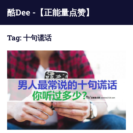
Skip
酷Dee -【正能量点赞】
to
content
没
有
Tag:
十句谎话
最
酷
只
有
更
酷