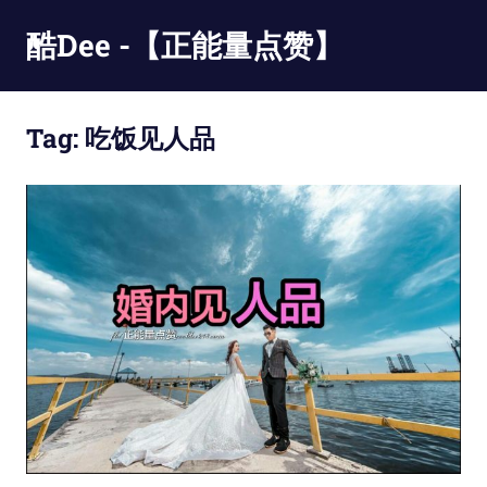
Skip
酷Dee -【正能量点赞】
to
content
没
有
Tag:
吃饭见人品
最
酷
只
有
更
酷