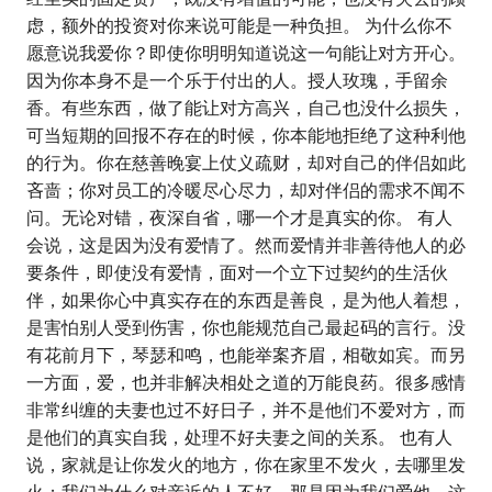
虑，额外的投资对你来说可能是一种负担。 为什么你不
愿意说我爱你？即使你明明知道说这一句能让对方开心。
因为你本身不是一个乐于付出的人。授人玫瑰，手留余
香。有些东西，做了能让对方高兴，自己也没什么损失，
可当短期的回报不存在的时候，你本能地拒绝了这种利他
的行为。你在慈善晚宴上仗义疏财，却对自己的伴侣如此
吝啬；你对员工的冷暖尽心尽力，却对伴侣的需求不闻不
问。无论对错，夜深自省，哪一个才是真实的你。 有人
会说，这是因为没有爱情了。然而爱情并非善待他人的必
要条件，即使没有爱情，面对一个立下过契约的生活伙
伴，如果你心中真实存在的东西是善良，是为他人着想，
是害怕别人受到伤害，你也能规范自己最起码的言行。没
有花前月下，琴瑟和鸣，也能举案齐眉，相敬如宾。而另
一方面，爱，也并非解决相处之道的万能良药。很多感情
非常纠缠的夫妻也过不好日子，并不是他们不爱对方，而
是他们的真实自我，处理不好夫妻之间的关系。 也有人
说，家就是让你发火的地方，你在家里不发火，去哪里发