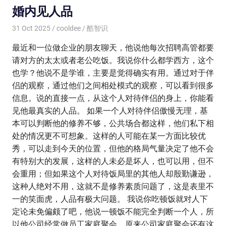
婚内见人品
31 Oct 2025
cooldee
酷智识
最近和一位做企业的朋友聊天，他说他每次招聘高管都要
请对方的太太或者老公吃饭。我说你什么都学西方，这个
也学？他说不是学谁，主要是觉得确实有用。通过对于伴
侣的观察，通过他们之间相处模式的观察，可以看到很多
信息。说的直接一点，从这个人对待伴侣的身上，你能看
见他最真实的人品。 如果一个人对待伴侣傲慢无理，基
本可以判断他的修养不够，公共场合都这样，他们私下相
处的情况更不可想象。这样的人可能在某一方面比较优
秀，可以走到今天的位置，但他的格局气量决定了他不会
有特别大的发展，这样的人未必是坏人，也可以用，但不
会重用；但如果这个人对待饭局里的其他人却殷勤谦逊，
这种人绝对不用，这就不是修养素质问题了，这是表里不
一的笑面虎，人品有极大问题。 我说你吃顿饭就对人下
定论未免偏颇了吧，他说一顿饭不能完全判断一个人，所
以他公司经常做员工家庭聚会。原来公司家庭聚会还有这