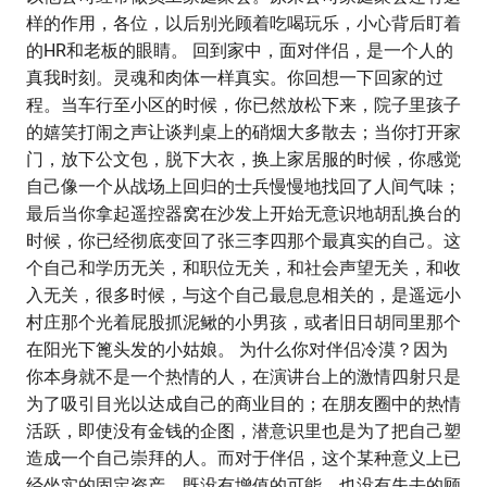
样的作用，各位，以后别光顾着吃喝玩乐，小心背后盯着
的HR和老板的眼睛。 回到家中，面对伴侣，是一个人的
真我时刻。灵魂和肉体一样真实。你回想一下回家的过
程。当车行至小区的时候，你已然放松下来，院子里孩子
的嬉笑打闹之声让谈判桌上的硝烟大多散去；当你打开家
门，放下公文包，脱下大衣，换上家居服的时候，你感觉
自己像一个从战场上回归的士兵慢慢地找回了人间气味；
最后当你拿起遥控器窝在沙发上开始无意识地胡乱换台的
时候，你已经彻底变回了张三李四那个最真实的自己。这
个自己和学历无关，和职位无关，和社会声望无关，和收
入无关，很多时候，与这个自己最息息相关的，是遥远小
村庄那个光着屁股抓泥鳅的小男孩，或者旧日胡同里那个
在阳光下篦头发的小姑娘。 为什么你对伴侣冷漠？因为
你本身就不是一个热情的人，在演讲台上的激情四射只是
为了吸引目光以达成自己的商业目的；在朋友圈中的热情
活跃，即使没有金钱的企图，潜意识里也是为了把自己塑
造成一个自己崇拜的人。而对于伴侣，这个某种意义上已
经坐实的固定资产，既没有增值的可能，也没有失去的顾