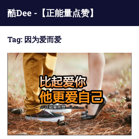
Skip
酷Dee -【正能量点赞】
to
content
没
有
Tag:
因为爱而爱
最
酷
只
有
更
酷