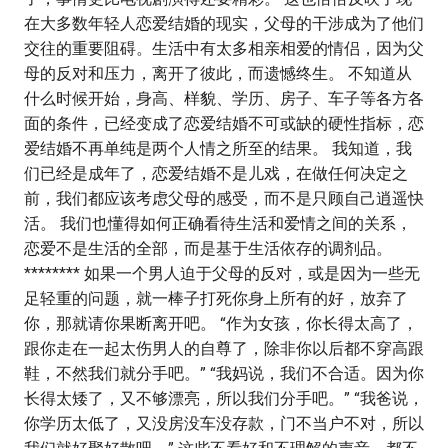
在大多数年轻人恋爱结婚的现实，父母的干涉成为了他们
交往的重要阻碍。生活中有太多相亲相爱的情侣，因为父
母的反对和压力，离开了彼此，而遗憾终生。 不知道从
什么时候开始，身高、样貌、学历、房子、车子等各方各
面的条件，已经变成了恋爱结婚不可或缺的硬性指标，恋
爱结婚不再单纯是两个人情之所至的结果。 我知道，我
们已经是成年了，恋爱结婚不是儿戏，在做任何决定之
前，我们都应该考虑父母的感受，而不是只顾自己逍遥快
活。 我们也懂得如何正确看待生活和爱情之间的关系，
恋爱不是生活的全部，而是基于生活依存的调剂品。
******** 如果一个男人迫于父母的反对，或是因为一些无
足轻重的问题，就一棒子打死你身上所有的好，放弃了
你，那就请你果断离开吧。 “作为女孩，你长得太高了，
跟你走在一起太伤男人的自尊了，除非你以后都不穿高跟
鞋，不然我们就分手吧。” “我妈说，我们不合适。因为你
长得太矮了，又不够漂亮，所以我们分手吧。” “我爸说，
你学历太低了，又没房没车没存款，门不当户不对，所以