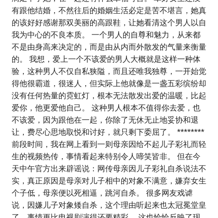
有跟他结婚，不然往后的婚姻生活必定是苦不堪言，她真
的该好好感谢那双美丽的高跟鞋，让她看清这个男人以自
我为中心的不良本质。 一个男人的自尊和魅力，从来都
不是由身高来决定的，而是由从内而外散发的气量来衡量
的。 我想，爱上一个不该爱的男人大概就是这样一种体
验，这种男人不仅自私狭隘，而且还唯我独尊，一开始觉
得他很霸道，很迷人，但实际上他就像是一盏五彩缤纷却
没有任何热量的霓虹灯，根本无法散发出爱的温暖，比起
爱你，他更爱他自己。 这种男人根本不值得你去爱，也
不该爱，因为跟他在一起，你除了无休无止地妥协和退
让，费尽心思地取悦和讨好，就只剩下委屈了。 ********
前段时间，我在网上看到一则母亲因给不起儿子彩礼而轻
生的视频热传，事情看起来特别令人啼笑皆非。 但在今
天中午官方出来辟谣说：网传母亲因儿子彩礼自杀说法不
实，真正原因是母亲对儿子相中的对象不满意，嫌弃女生
个子低，母亲便以死相逼，跳河自杀。 很多网友戏谑
说，因嫌儿子对象矮自杀，这个理由听起来也太冠冕堂皇
了，事情更比电视剧演得还要精彩。 这也恰恰反映了现