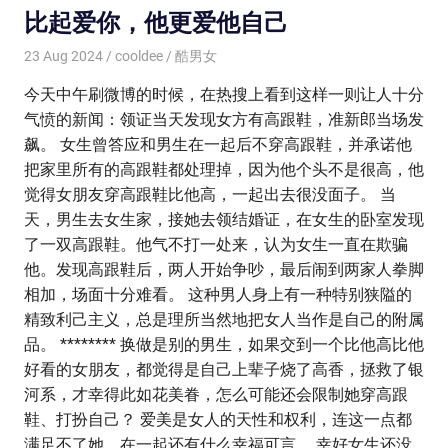
比起爱你，他更爱他自己
23 Aug 2024
cooldee
酷男女
今天中午刷微博的时候，在热搜上看到这样一则让人十分
气愤的新闻：领证当天发现女方有高跟鞋，准新郎当场发
飙。 女生曾答应和男生在一起后不穿高跟鞋，并承诺他
把家里所有的高跟鞋都处理掉，因为他个头不是很高，他
觉得女朋友穿高跟鞋比他高，一起出去很没面子。 当
天，男生去女生家，接她去领结婚证，在女生的卧室发现
了一双高跟鞋。他气不打一处来，认为女生一直在欺骗
他。发现高跟鞋后，两人开始争吵，最后闹到两家人拳脚
相加，场面十分难看。 这种男人身上有一种特别狭隘的
精致利己主义，总是理所当然地把女人当作是自己的附属
品。 ******** 换做是别的男生，如果交到一个比他高比他
好看的女朋友，都觉得是自己上辈子烧了高香，拯救了银
河系，才幸得此如花美眷，怎么可能还会限制她穿高跟
鞋、打扮自己？ 爱美是女人的天性和权利，连这一点都
满足不了她，在一起还有什么幸福可言。 幸好女生还没