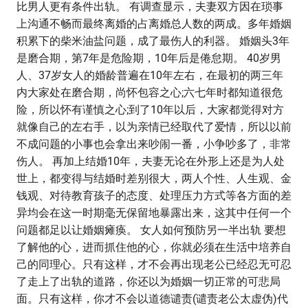
比男人更有条件出轨。 有调查显示，夫妻双方因在琐事
上沟通不畅而最终离婚的占离婚总人数的两成。多年婚姻
积累下的柴米油盐问题，成了最伤人的利器。 婚姻头3年
是磨合期，第7年是危险期，10年后是倦怠期。 40岁男
人、37岁女人的婚龄普遍在10年左右，在最初的两三年
内大家处在磨合期，尚怀包容之心;六七年时都知道很危
险，所以怀有谨慎之心;到了10年以后，大家都觉得对方
就像自己的左右手，以为亲情已经取代了爱情，所以以前
不成问题的小事也会拿出来吵闹一番，小争吵多了，非常
伤人。 再加上结婚10年，夫妻无论在外形上还是为人处
世上，都变得与结婚时差别很大，两人个性、人生观、金
钱观、对待教育孩子的态度、处理压力方式等各方面的差
异均会在这一时期毫无保留地暴露出来，这其中任何一个
问题都足以让婚姻瘫痪。 女人如何预防另一半出轨 要想
了解他的心，进而抓住他的心，你就必须在生活中培养自
己的同理心。只有这样，才不会再出现老公已经忍无可忍
了走上了出轨的道路，你还以为婚姻一切正常的可悲局
面。只有这样，你才不会以道德谴责(谴责老公太虚伪)代