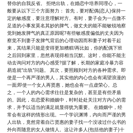
替你的自我反省。 拒绝出轨，在婚恋中培养同理心，一
般要从以下三个方面努力： 首先，要对配偶(恋人)保持一
定的敏感度，要注意理解对方。有时，妻子会为一点微不
足道的小事发莫名其妙的脾气，做丈夫的能不能敏锐地察
觉到她发脾气的真正原因呢?有些敏感度偏低的丈夫因为
察觉不到妻子发脾气背后的心理动因而和妻子对着干起
来，其结果只能是变得更加糟糕!再比如，你的配偶下班
之后回到家里，忽然表现得相当沉默。这时，你能不能主
动去询问对方的内心感受?据了解，长期的家庭冷暴力容
易造就“出轨”问题。 其次，要照顾到对方的各种需求。即
使是一个再严谨的男人，其实他的内心也会有渴望浪漫的
一面;即使一个女人再贤惠，她也会有一点虚荣心。总
之，一个人的内心需求往往是复杂的，甚至是有些矛盾
的。因此，在恋爱和婚姻中，时时处处关注对方内心的需
求，并予以适当的满足就显得犹为重要。 在婚姻中，经
常会有这样的情形出现。一个学识渊博，内向而严谨的男
人出轨，竟然背着自己贤惠的妻子找一个没读过什么书的
外向而随意的女人做情人。这让许多人(包括他的妻子)十