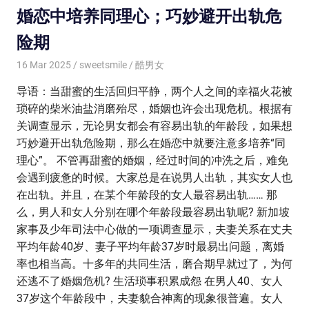
婚恋中培养同理心；巧妙避开出轨危
险期
16 Mar 2025
sweetsmile
酷男女
导语：当甜蜜的生活回归平静，两个人之间的幸福火花被
琐碎的柴米油盐消磨殆尽，婚姻也许会出现危机。根据有
关调查显示，无论男女都会有容易出轨的年龄段，如果想
巧妙避开出轨危险期，那么在婚恋中就要注意多培养“同
理心”。 不管再甜蜜的婚姻，经过时间的冲洗之后，难免
会遇到疲惫的时候。大家总是在说男人出轨，其实女人也
在出轨。并且，在某个年龄段的女人最容易出轨…… 那
么，男人和女人分别在哪个年龄段最容易出轨呢? 新加坡
家事及少年司法中心做的一项调查显示，夫妻关系在丈夫
平均年龄40岁、妻子平均年龄37岁时最易出问题，离婚
率也相当高。十多年的共同生活，磨合期早就过了，为何
还逃不了婚姻危机? 生活琐事积累成怨 在男人40、女人
37岁这个年龄段中，夫妻貌合神离的现象很普遍。女人