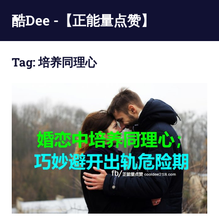
Skip
酷Dee -【正能量点赞】
to
content
没
有
Tag:
培养同理心
最
酷
只
有
更
酷