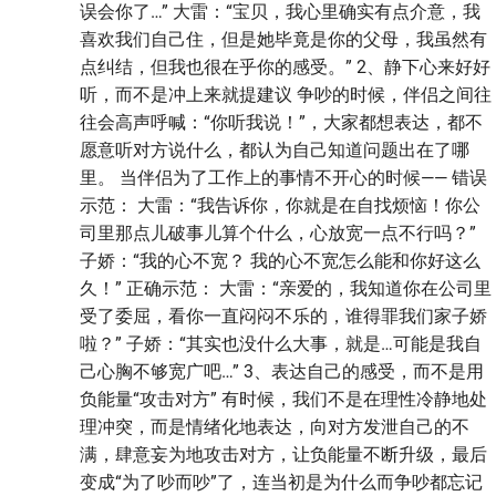
误会你了…” 大雷：“宝贝，我心里确实有点介意，我
喜欢我们自己住，但是她毕竟是你的父母，我虽然有
点纠结，但我也很在乎你的感受。” 2、静下心来好好
听，而不是冲上来就提建议 争吵的时候，伴侣之间往
往会高声呼喊：“你听我说！”，大家都想表达，都不
愿意听对方说什么，都认为自己知道问题出在了哪
里。 当伴侣为了工作上的事情不开心的时候—— 错误
示范： 大雷：“我告诉你，你就是在自找烦恼！你公
司里那点儿破事儿算个什么，心放宽一点不行吗？”
子娇：“我的心不宽？ 我的心不宽怎么能和你好这么
久！” 正确示范： 大雷：“亲爱的，我知道你在公司里
受了委屈，看你一直闷闷不乐的，谁得罪我们家子娇
啦？” 子娇：“其实也没什么大事，就是…可能是我自
己心胸不够宽广吧…” 3、表达自己的感受，而不是用
负能量“攻击对方” 有时候，我们不是在理性冷静地处
理冲突，而是情绪化地表达，向对方发泄自己的不
满，肆意妄为地攻击对方，让负能量不断升级，最后
变成“为了吵而吵”了，连当初是为什么而争吵都忘记