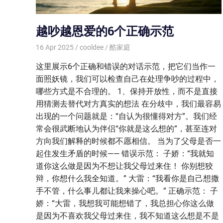
越吵越恩爱的6个正确示范
16 Apr 2025
cooldee
酷家庭
这里展示6个正确和错误的对话示范，把它们当作一
面照妖镜，我们可以检查自己在处理争吵的过程中，
哪些方式是不合理的。 1、保持开放性，而不是直接
用猜测去替代对方真实的想法 在分歧中，我们最容易
出现的一个问题就是：“自认为很懂得对方”。我们经
常会很武断地认为伴侣“你就是这么想的”，甚至连对
方向我们解释的时候都不愿相信。 当为了父母是否一
起住发生矛盾的时候—— 错误示范： 子娇：“我就知
道你这么做是因为不想让我父母过来住！ 你别想狡
辩，你想什么我全知道。” 大雷：“我看你是自己想撒
手不管，什么事儿都让我来操心吧。” 正确示范： 子
娇：“大雷，我想我可能想错了，我总担心你这么做
是因为不喜欢我父母过来住，我不知道这么想是不是