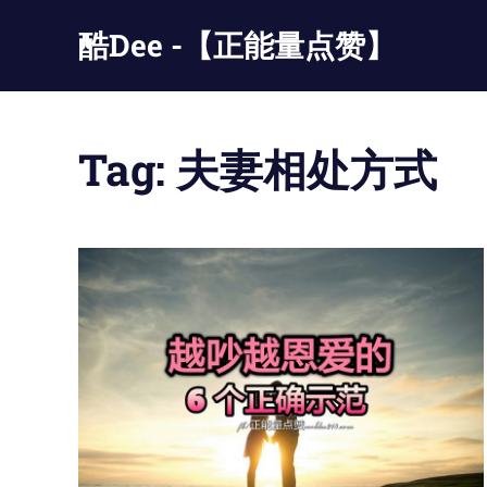
Skip
酷Dee -【正能量点赞】
to
content
没
有
最
Tag:
夫妻相处方式
酷
只
有
更
酷