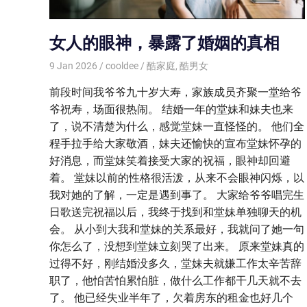
女人的眼神，暴露了婚姻的真相
9 Jan 2026
cooldee
酷家庭
,
酷男女
前段时间我爷爷九十岁大寿，家族成员齐聚一堂给爷
爷祝寿，场面很热闹。 结婚一年的堂妹和妹夫也来
了，说不清楚为什么，感觉堂妹一直怪怪的。 他们全
程手拉手给大家敬酒，妹夫还愉快的宣布堂妹怀孕的
好消息，而堂妹笑着接受大家的祝福，眼神却回避
着。 堂妹以前的性格很活泼，从来不会眼神闪烁，以
我对她的了解，一定是遇到事了。 大家给爷爷唱完生
日歌送完祝福以后，我终于找到和堂妹单独聊天的机
会。 从小到大我和堂妹的关系最好，我就问了她一句
你怎么了，没想到堂妹立刻哭了出来。 原来堂妹真的
过得不好，刚结婚没多久，堂妹夫就嫌工作太辛苦辞
职了，他怕苦怕累怕脏，做什么工作都干几天就不去
了。 他已经失业半年了，欠着房东的租金也好几个