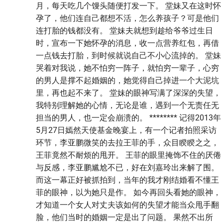
月，每天吃几个馒头随便打发一下。 堂妹又在这时怀
孕了，他们连自己都想不活，怎么养孩子？可是他们
连打胎的钱都没有。 堂妹夫就想到趁给爷爷过生日
时，宣布一下她怀孕的消息，收一点营养红包，再借
一点钱去打胎，到时候就说自己不小心流掉的。 堂妹
哭着对我说，她不怕穷一阵子，就怕穷一辈子，心穷
的男人是撑不起婚姻的，她觉得自己掉进一个大泥坑
里，再也起不来了。 堂妹的眼神写满了深深的失望，
我特别理解她的心情，无论是谁，遇到一个无责任无
担当的男人，也一定会崩溃的。 ******** 记得2013年
5月27日嫣然天使基金晚宴上，有一个记者拍照采访
环节，李亚鹏微笑的去拉王菲的手，众目睽睽之之，
王菲竟然不耐烦的甩开。 王菲的眼里掩饰不住的厌倦
与反感，李亚鹏尴尬不已，好在刘嘉玲出来解了围。
而这一幕正好被抓拍到，当年的我才刚结婚看不懂王
菲的眼神，以为她只是作。 如今再回头看她的眼神，
才知道一个女人对丈夫该如何的失望才能当众甩手翻
脸，他们当时的婚姻一定是出了问题。 果然不出所