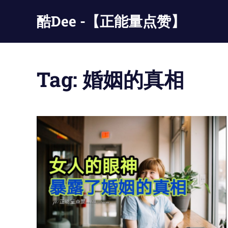
Skip
酷Dee -【正能量点赞】
to
content
没
有
最
Tag:
婚姻的真相
酷
只
有
更
酷