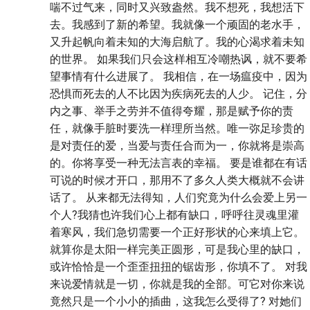
喘不过气来，同时又兴致盎然。我不想死，我想活下
去。我感到了新的希望。我就像一个顽固的老水手，
又升起帆向着未知的大海启航了。我的心渴求着未知
的世界。 如果我们只会这样相互冷嘲热讽，就不要希
望事情有什么进展了。 我相信，在一场瘟疫中，因为
恐惧而死去的人不比因为疾病死去的人少。 记住，分
内之事、举手之劳并不值得夸耀，那是赋予你的责
任，就像手脏时要洗一样理所当然。唯一弥足珍贵的
是对责任的爱，当爱与责任合而为一，你就将是崇高
的。你将享受一种无法言表的幸福。 要是谁都在有话
可说的时候才开口，那用不了多久人类大概就不会讲
话了。 从来都无法得知，人们究竟为什么会爱上另一
个人?我猜也许我们心上都有缺口，呼呼往灵魂里灌
着寒风，我们急切需要一个正好形状的心来填上它。
就算你是太阳一样完美正圆形，可是我心里的缺口，
或许恰恰是一个歪歪扭扭的锯齿形，你填不了。 对我
来说爱情就是一切，你就是我的全部。可它对你来说
竟然只是一个小小的插曲，这我怎么受得了? 对她们