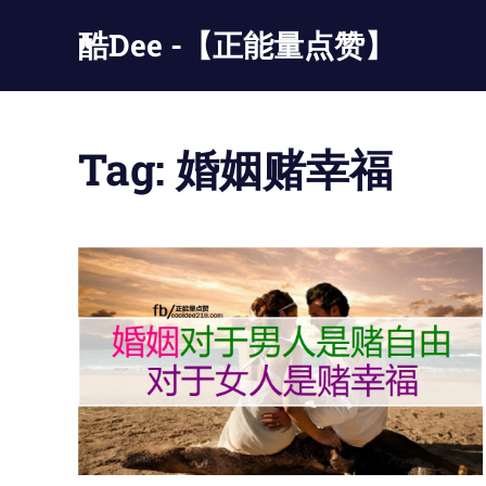
Skip
酷Dee -【正能量点赞】
to
content
没
有
最
Tag:
婚姻赌幸福
酷
只
有
更
酷