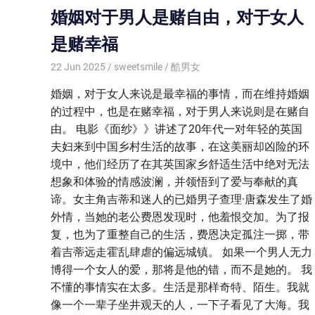
婚姻对于男人是赌自由，对于女人
是赌幸福
22 Jun 2025
sweetsmile
酷男女
婚姻，对于女人来说是最幸福的事情，而在维持婚姻
的过程中，也是在赌幸福，对于男人来说则是在赌自
由。 电影《面纱》》讲述了20年代一对年轻的英国
夫妇来到中国乡村生活的故事，在这美丽却凶险的环
境中，他们经历了在其英国家乡舒适生活中绝对无法
想象和体验的情感波澜，并领悟到了爱与奉献的真
谛。女主角吉蒂和迷人的已婚男子查理·唐森发生了婚
外情，当她的老公费恩发现时，他羞恨交加。为了报
复，也为了重整自己的生活，费恩决定孤注一掷，带
着吉蒂远走霍乱肆虐的偏远城镇。 如果一个男人无力
博得一个女人的爱，那将是他的错，而不是她的。 我
不懂的事情实在太多。生活是那样奇特、陌生。我就
像一个一辈子坐井观天的人，一下子看见了大海。我