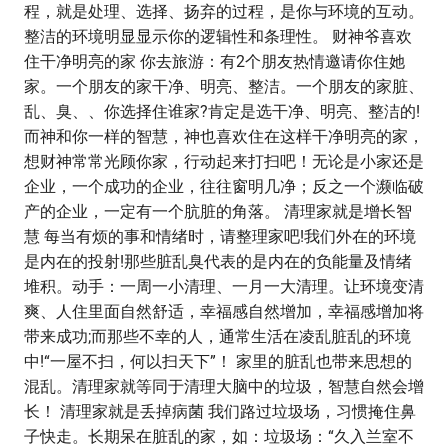
程，就是处理、选择、扬弃的过程，是你与环境的互动。
整洁的环境明显显示你的逻辑性和条理性。 财神爷喜欢
住干净明亮的家 你去旅游：有2个朋友热情邀请你住她
家。一个朋友的家干净、明亮、整洁。一个朋友的家脏、
乱、臭、、你选择住谁家?肯定是选干净、明亮、整洁的!
而神和你一样的智慧，神也喜欢住在这样干净明亮的家，
想财神常常光顾你家，行动起来打扫吧！无论是小家还是
企业，一个成功的企业，往往窗明几净；反之一个濒临破
产的企业，一定有一个肮脏的角落。 清理家就是增长智
慧 每当有烦的事和情绪时，请整理家吧!我们外在的环境
是内在的投射!那些脏乱臭代表的是内在的负能量及情绪
堆积。动手：一周一小清理、一月一大清理。让环境变清
爽、人住里面自然舒适，幸福感自然增加，幸福感增加将
带来成功;而那些不幸的人，通常生活在凌乱脏乱的环境
中!“一屋不扫，何以扫天下”！ 家里的脏乱也带来思想的
混乱。清理家就等同于清理大脑中的垃圾，智慧自然会增
长！ 清理家就是丢掉病菌 我们路过垃圾场，习惯掩住鼻
子快走。长期呆在脏乱的家，如：垃圾场：“久入兰室不