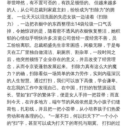
举世哗然，有不置可否的，有跌足顿悟的。 但越来越多
的人，从公司总裁到家庭主妇，纷纷成为“扫除力”的拥
趸。 一位天天以泪洗面的失恋女孩一边读着《扫除
力》，一边把衣橱中的东西整理出14袋垃圾一口气丢
掉，令她惊讶的是，随着密不透风的衣橱恢复整洁，她积
郁的心情似乎明快许多;京瓷公司曾经一度经营不善，员
工纷纷离职。总裁稻盛先生非常困惑，闲极无聊，于是每
天在工厂里独自做清洁、刷厕所、割杂草，一段时间之
后，他突然顿悟了企业存在的意义，并且改变了经营理
念，从而令京瓷蓬勃发展起来。 扫除力真有这么大的魔
力？的确，扫除看似一场简单的体力劳作，实则内蕴深沉
的人生智慧。通过打扫，我们可以放下高傲，学会谦卑。
在忘我的工作中发现自己。在中国，打扫的智慧源远流
长。譬如“妇”字的繁体字，便是女人手持一把苕帚；而直
到今天，在许多地方，端午节的风俗依然是为小孩子们缝
荷包，扎彩线，并且把一把小苕帚，从小培养孩子们热爱
劳动和有条理的心。 “一屋不扫，何以扫天下?”一个小小
的“扫”字，甚至可以成为打天下的寄托与期冀。 打扫的过