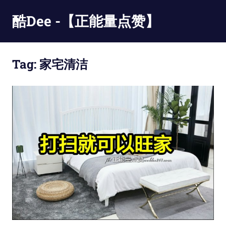
Skip
酷Dee -【正能量点赞】
to
content
没
有
Tag:
家宅清洁
最
酷
只
有
更
酷