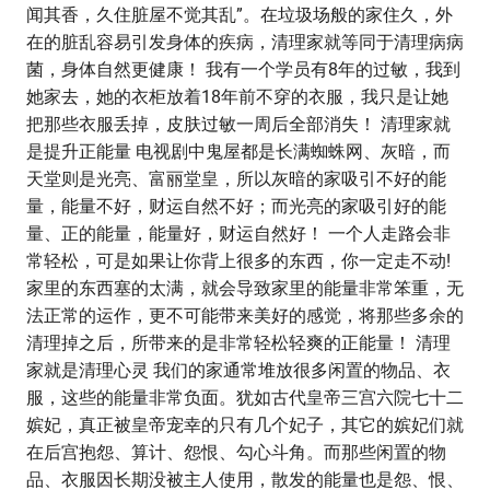
闻其香，久住脏屋不觉其乱”。在垃圾场般的家住久，外
在的脏乱容易引发身体的疾病，清理家就等同于清理病病
菌，身体自然更健康！ 我有一个学员有8年的过敏，我到
她家去，她的衣柜放着18年前不穿的衣服，我只是让她
把那些衣服丢掉，皮肤过敏一周后全部消失！ 清理家就
是提升正能量 电视剧中鬼屋都是长满蜘蛛网、灰暗，而
天堂则是光亮、富丽堂皇，所以灰暗的家吸引不好的能
量，能量不好，财运自然不好；而光亮的家吸引好的能
量、正的能量，能量好，财运自然好！ 一个人走路会非
常轻松，可是如果让你背上很多的东西，你一定走不动!
家里的东西塞的太满，就会导致家里的能量非常笨重，无
法正常的运作，更不可能带来美好的感觉，将那些多余的
清理掉之后，所带来的是非常轻松轻爽的正能量！ 清理
家就是清理心灵 我们的家通常堆放很多闲置的物品、衣
服，这些的能量非常负面。犹如古代皇帝三宫六院七十二
嫔妃，真正被皇帝宠幸的只有几个妃子，其它的嫔妃们就
在后宫抱怨、算计、怨恨、勾心斗角。而那些闲置的物
品、衣服因长期没被主人使用，散发的能量也是怨、恨、