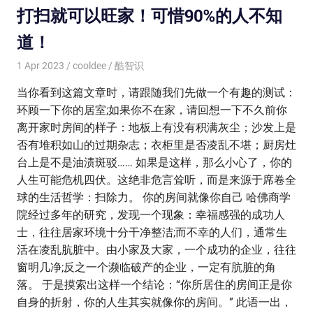
打扫就可以旺家！可惜90%的人不知
道！
1 Apr 2023
cooldee
酷智识
当你看到这篇文章时，请跟随我们先做一个有趣的测试：
环顾一下你的居室;如果你不在家，请回想一下不久前你
离开家时房间的样子：地板上有没有积满灰尘；沙发上是
否有堆积如山的过期杂志；衣柜里是否凌乱不堪；厨房灶
台上是不是油渍斑驳…… 如果是这样，那么小心了，你的
人生可能危机四伏。这绝非危言耸听，而是来源于席卷全
球的生活哲学：扫除力。 你的房间就像你自己 哈佛商学
院经过多年的研究，发现一个现象：幸福感强的成功人
士，往往居家环境十分干净整洁;而不幸的人们，通常生
活在凌乱肮脏中。由小家及大家，一个成功的企业，往往
窗明几净;反之一个濒临破产的企业，一定有肮脏的角
落。 于是摸索出这样一个结论：“你所居住的房间正是你
自身的折射，你的人生其实就像你的房间。” 此语一出，