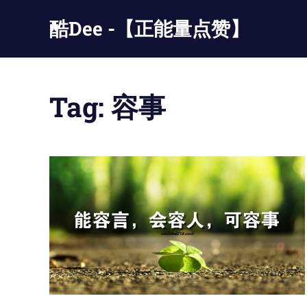
Skip
酷Dee -【正能量点赞】
to
content
没
有
最
Tag:
容事
酷
只
有
更
酷