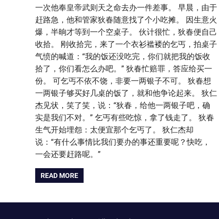
一次他奉皇帝武则天之命去办一件差事。 早晨，由于
赶路急，他和管家狄春随意找了个小吃摊。 因生意火
爆，半晌才等到一个空桌子。 伙计很忙，狄春便自己
收拾。 刚收拾完，来了一个衣衫褴褛的乞丐，拍桌子
气愤的喊道：“我的饭还没吃完，你们就把我的饭收
拾了，你们看怎么办吧。” 狄春忙赔罪，答应给买一
份。 可乞丐不依不饶，非要一两银子不可。 狄春想
一两银子够买好几桌的饭了，就和他争论起来。 狄仁
杰见状，笑了笑，说：“狄春，给他一两银子吧，确
实是我们不对。” 乞丐有些吃惊，拿了钱走了。 狄春
生气开始埋怨：太便宜那个乞丐了。 狄仁杰却
说：“有什么事情比我们要办的事还重要呢？快吃，
一会还要赶路呢。”
READ MORE