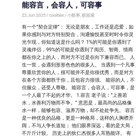
能容言，会容人，可容事
22 Jun 2025
cooldee
小酷事
,
酷能量
有一个“契合定律”： 无论是朋友，工作还是恋爱，如
果你感到与对方特别契合，沟通愉悦甚至时时令你灵
光乍现，你知道这是什么吗？ 1%的可能是你遇到了
灵魂伴侣，99%的可能是你遇到了阅历、智商、情商
都在你之上的人，而对方不过是在向下兼容而已。 人
生一世，会遇到形形色色的很多人。 当遇到一个凡事
尊重欣赏你的人，很可能并不是你很优秀，而是对方
在各个方面都胜于你，且包容力很强。 能容的人，不
但服众，还受人尊敬。 能容言，会容人，可容事，是
一个人最了不起的才华。 1.容言 老子说：“上善若
水，水善利万物而不争。” 意思是，最高尚的品格像
水一样，能够包容、滋养万物，却不处处争先。 容言
是一种优良的品格，更是一种格局，这样的人胸襟开
阔，不与人争长道短； 他们眼界深远，看的是大局，
不斤斤计较。 历史上的狄仁杰很多人耳熟能详。 有