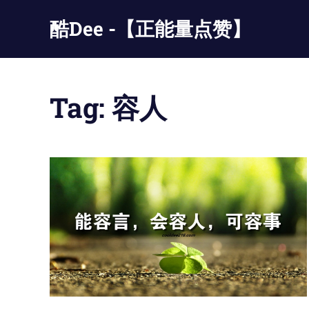
Skip
酷Dee -【正能量点赞】
to
content
没
有
最
Tag:
容人
酷
只
有
更
酷