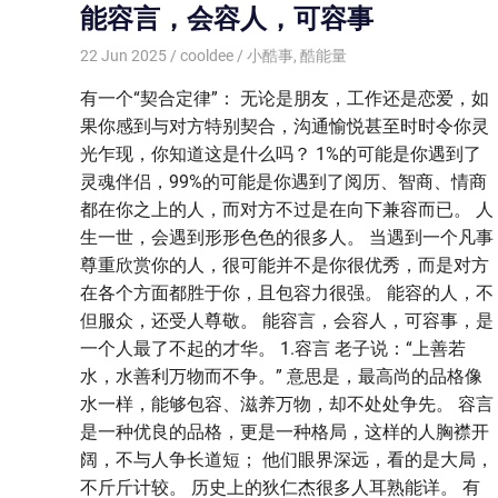
能容言，会容人，可容事
22 Jun 2025
cooldee
小酷事
,
酷能量
有一个“契合定律”： 无论是朋友，工作还是恋爱，如
果你感到与对方特别契合，沟通愉悦甚至时时令你灵
光乍现，你知道这是什么吗？ 1%的可能是你遇到了
灵魂伴侣，99%的可能是你遇到了阅历、智商、情商
都在你之上的人，而对方不过是在向下兼容而已。 人
生一世，会遇到形形色色的很多人。 当遇到一个凡事
尊重欣赏你的人，很可能并不是你很优秀，而是对方
在各个方面都胜于你，且包容力很强。 能容的人，不
但服众，还受人尊敬。 能容言，会容人，可容事，是
一个人最了不起的才华。 1.容言 老子说：“上善若
水，水善利万物而不争。” 意思是，最高尚的品格像
水一样，能够包容、滋养万物，却不处处争先。 容言
是一种优良的品格，更是一种格局，这样的人胸襟开
阔，不与人争长道短； 他们眼界深远，看的是大局，
不斤斤计较。 历史上的狄仁杰很多人耳熟能详。 有