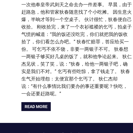
一次他奉皇帝武则天之命去办一件差事。 早晨，由于
赶路急，他和管家狄春随意找了个小吃摊。 因生意火
爆，半晌才等到一个空桌子。 伙计很忙，狄春便自己
收拾。 刚收拾完，来了一个衣衫褴褛的乞丐，拍桌子
气愤的喊道：“我的饭还没吃完，你们就把我的饭收
拾了，你们看怎么办吧。” 狄春忙赔罪，答应给买一
份。 可乞丐不依不饶，非要一两银子不可。 狄春想
一两银子够买好几桌的饭了，就和他争论起来。 狄仁
杰见状，笑了笑，说：“狄春，给他一两银子吧，确
实是我们不对。” 乞丐有些吃惊，拿了钱走了。 狄春
生气开始埋怨：太便宜那个乞丐了。 狄仁杰却
说：“有什么事情比我们要办的事还重要呢？快吃，
一会还要赶路呢。”
READ MORE