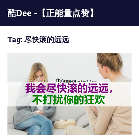
Skip
酷Dee -【正能量点赞】
to
content
没
有
Tag:
尽快滚的远远
最
酷
只
有
更
酷