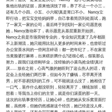
集他出轨的证据，原来他演技了得，养了不止一个小三，
还有几个小四、小五、小六呢!真是胃口不小。 Nancy立
即行动，把宝宝交给妈妈带，自己拿着简历到处面试，跑
了一家又一家的公司，最后终于到找到一家公司愿意收
她，Nancy激动坏了，表示愿意从基层重新开始拼。
Nancy之前是市场营销专业的，专业知识荒废了几年都跟
不上新潮流，她只能用比别人更多的时间来补，也曾听过
办公室茶水间的一些闲言碎语：都一把年纪了，不在家里
当黄脸婆打麻将，出来瞎折腾什么?还很心机，假装那么
努力，跟我们这些刚毕业，没经验的小菜鸟抢业绩!真讨
厌……. 放在之前，心高气傲的她听到了这么伤人的话，肯
定会上去给她们两巴掌，但如今为了赚钱，尽早离开渣
男，好不容易找到的工作，可不能就这么没了，她相信了
一口气，装作什么都没听到，轻轻离开了，继续加班，暗
想着：等我当上你们的主管，就是你们滚蛋的那一天。
这次的出轨事变经历，让她心碎，也把她从安乐窝里面打
醒，虽然疼，但她仍然感谢这个经历，她已经是没人疼、