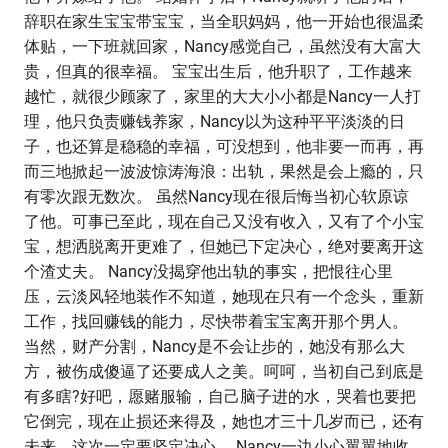
辞职在家生宝宝带宝宝，当全职妈妈，他一开始也很温柔
体贴，一下班就回家，Nancy感觉自己，虽然没有大富大
贵，但真的很幸福。 宝宝出生后，他升职了，工作越来
越忙，就很少顾家了，家里的大大小小都是Nancy一人打
理，他只负责赚钱养家，Nancy以为这种平平淡淡的日
子，也还算是稳稳的幸福，可没想到，他非要一而再，再
而三地掀起一波波惊涛海浪：出轨，果然是会上瘾的，只
有零次跟无数次。 虽然Nancy现在很后悔当初心软原谅
了他。可事已至此，现在自己又没有收入，又有了个小宝
宝，想洒脱离开更难了，但她已下定决心，绝对要离开这
个渣丈夫。 Nancy没揭穿他出轨的事实，把恨往心里
压，云淡风轻地装作不知道，她现在只有一个念头，重新
工作，找回赚钱的能力，尽快带着宝宝离开那个男人。
当然，财产分割，Nancy是不会让步的，她没有那么大
方，被伤成傻逼了还要成人之美。呵呵，当初自己到底是
有多瞎?好吧，愿赌服输，自己脑子进的水，哭着也要把
它倒完，现在止损还来得及，她也才三十几岁而已，还有
未来，这次一定要坚定决心。 Nancy一边小心翼翼地收