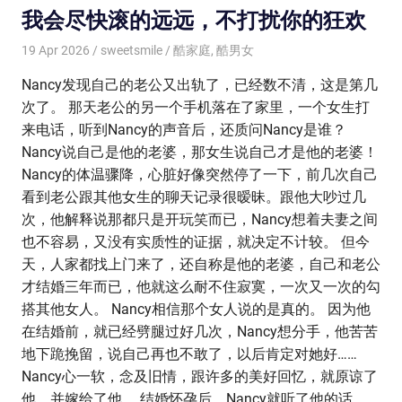
我会尽快滚的远远，不打扰你的狂欢
19 Apr 2026
sweetsmile
酷家庭
,
酷男女
Nancy发现自己的老公又出轨了，已经数不清，这是第几
次了。 那天老公的另一个手机落在了家里，一个女生打
来电话，听到Nancy的声音后，还质问Nancy是谁？
Nancy说自己是他的老婆，那女生说自己才是他的老婆！
Nancy的体温骤降，心脏好像突然停了一下，前几次自己
看到老公跟其他女生的聊天记录很暧昧。跟他大吵过几
次，他解释说那都只是开玩笑而已，Nancy想着夫妻之间
也不容易，又没有实质性的证据，就决定不计较。 但今
天，人家都找上门来了，还自称是他的老婆，自己和老公
才结婚三年而已，他就这么耐不住寂寞，一次又一次的勾
搭其他女人。 Nancy相信那个女人说的是真的。 因为他
在结婚前，就已经劈腿过好几次，Nancy想分手，他苦苦
地下跪挽留，说自己再也不敢了，以后肯定对她好……
Nancy心一软，念及旧情，跟许多的美好回忆，就原谅了
他，并嫁给了他。 结婚怀孕后，Nancy就听了他的话，