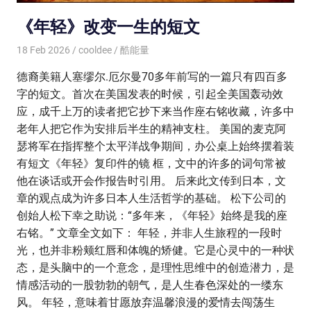
《年轻》改变一生的短文
18 Feb 2026
cooldee
酷能量
德裔美籍人塞缪尔.厄尔曼70多年前写的一篇只有四百多
字的短文。首次在美国发表的时候，引起全美国轰动效
应，成千上万的读者把它抄下来当作座右铭收藏，许多中
老年人把它作为安排后半生的精神支柱。 美国的麦克阿
瑟将军在指挥整个太平洋战争期间，办公桌上始终摆着装
有短文《年轻》复印件的镜 框，文中的许多的词句常被
他在谈话或开会作报告时引用。 后来此文传到日本，文
章的观点成为许多日本人生活哲学的基础。 松下公司的
创始人松下幸之助说：“多年来，《年轻》始终是我的座
右铭。” 文章全文如下： 年轻，并非人生旅程的一段时
光，也并非粉颊红唇和体魄的矫健。它是心灵中的一种状
态，是头脑中的一个意念，是理性思维中的创造潜力，是
情感活动的一股勃勃的朝气，是人生春色深处的一缕东
风。 年轻，意味着甘愿放弃温馨浪漫的爱情去闯荡生