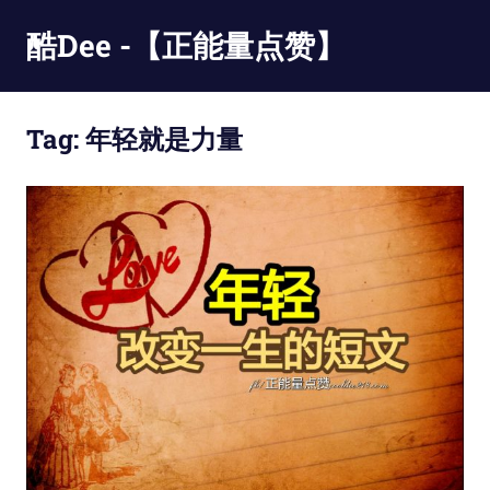
Skip
酷Dee -【正能量点赞】
to
content
没
有
Tag:
年轻就是力量
最
酷
只
有
更
酷