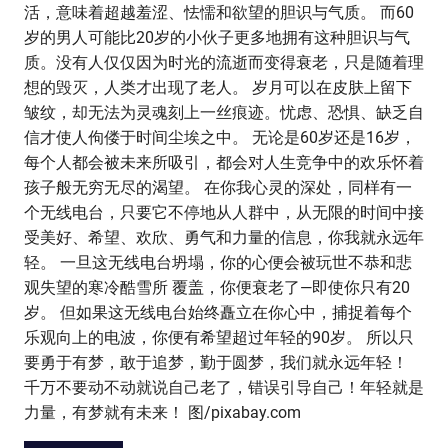
活，意味着超越羞涩、怯懦和欲望的胆识与气质。 而60
岁的男人可能比20岁的小伙子更多地拥有这种胆识与气
质。没有人仅仅因为时光的流逝而变得衰老，只是随着理
想的毁灭，人类才出现了老人。 岁月可以在皮肤上留下
皱纹，却无法为灵魂刻上一丝痕迹。忧虑、恐惧、缺乏自
信才使人佝偻于时间尘埃之中。 无论是60岁还是16岁，
每个人都会被未来所吸引，都会对人生竞争中的欢乐怀着
孩子般无穷无尽的渴望。 在你我心灵的深处，同样有一
个无线电台，只要它不停地从人群中，从无限的时间中接
受美好、希望、欢欣、勇气和力量的信息，你我就永远年
轻。 一旦这无线电台坍塌，你的心便会被玩世不恭和悲
观失望的寒冷酷雪所 覆盖，你便衰老了—即使你只有20
岁。 但如果这无线电台始终矗立在你心中，捕捉着每个
乐观向上的电波，你便有希望超过年轻的90岁。 所以只
要勇于有梦，敢于追梦，勤于圆梦，我们就永远年轻！
千万不要动不动就说自己老了，错误引导自己！年轻就是
力量，有梦就有未来！ 图/pixabay.com