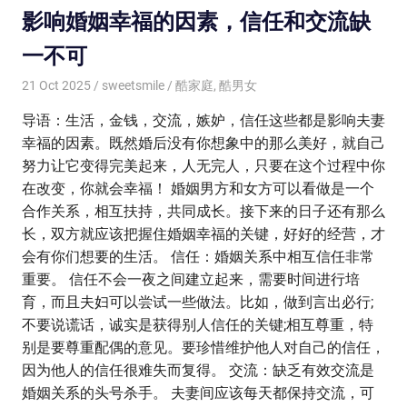
影响婚姻幸福的因素，信任和交流缺
一不可
21 Oct 2025
sweetsmile
酷家庭
,
酷男女
导语：生活，金钱，交流，嫉妒，信任这些都是影响夫妻
幸福的因素。既然婚后没有你想象中的那么美好，就自己
努力让它变得完美起来，人无完人，只要在这个过程中你
在改变，你就会幸福！ 婚姻男方和女方可以看做是一个
合作关系，相互扶持，共同成长。接下来的日子还有那么
长，双方就应该把握住婚姻幸福的关键，好好的经营，才
会有你们想要的生活。 信任：婚姻关系中相互信任非常
重要。 信任不会一夜之间建立起来，需要时间进行培
育，而且夫妇可以尝试一些做法。比如，做到言出必行;
不要说谎话，诚实是获得别人信任的关键;相互尊重，特
别是要尊重配偶的意见。要珍惜维护他人对自己的信任，
因为他人的信任很难失而复得。 交流：缺乏有效交流是
婚姻关系的头号杀手。 夫妻间应该每天都保持交流，可