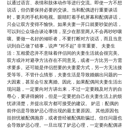
以通过语言、表情和肢体动作等进行交流。即使一方不想
说话，但仍要保持必要的交谈。当和配偶进行重要谈话
时，要关闭手机和电视。眼睛盯着手机屏幕和配偶讲话，
只会让双方变得不愉快。如果夫妻一开口就要吵架的话，
可以到公众场合谈论事情，至少在那里两人不会再吵吵嚷
嚷。要做一名好的倾听者，不要打断对方说话，而且当意
识到自己做了错事，说声 “对不起” 非常重要。 夫妻生
活：互相爱恋并不意味着伴侣间的夫妻生活就会很完美。
双方或许对避孕方法存在不同意见，或者一方比另一方需
求要多。还可能是伴侣想要的夫妻爱方式，另一方无法接
受等等。不管什么情形，夫妻生活是导致婚姻出问题的一
大因素，甚至会引发离婚。因此，如果配偶间夫妻生活出
现问题，一定要向对方讲出来，不过一定要顾及对方的自
尊心，要讲得婉转，但是一定要把自己在夫妻生活上的烦
忧讲清楚，并提出双方都可接受的建议。 妒忌：配偶的
前伴侣是导致妒忌心理出现的最主要原因。 其他原因包
括担忧被配偶抛弃，或者曾经被配偶欺骗过。信任问题也
会导致妒忌心理。一旦出现了妒忌心理，一定要向配偶讲