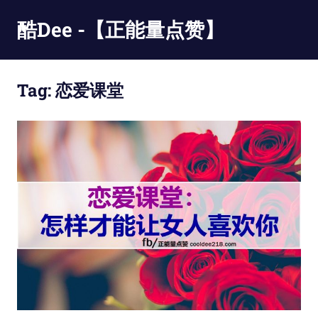
Skip
酷Dee -【正能量点赞】
to
content
没
有
Tag:
恋爱课堂
最
酷
只
有
更
酷