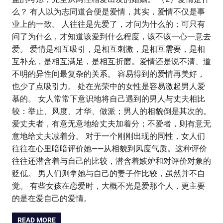
么？ 有人以为志同道合便是爱情，其实，爱情不仅是事
业上的一致。 人往往是先爱了，才问为什么的；可只有
问了为什么，才知道该爱到什么程度，该不该一心一意去
爱。 爱情是相互吸引，是相互刺激，是相互需要，是相
互补充，是相互满足，是相互折磨。爱情还是说不清、道
不明的异性间最复杂的关系。 容易得到的爱情再美好，
也少了点吸引力。 处在光荣中的女性是容易激起男人爱
慕的。 女人常常下意识地将自己遇到的男人与丈夫相比
较：举止、风度、才华、做派；男人的相貌倒是其次的。
爱丈夫者，有意无意地给丈夫加着分；不爱者，则有意无
意地给丈夫减着分。 对于一个刚刚出现的同性，女人们
往往在心里暗暗评价她——从相貌到风度气质。这种评价
往往还潜含着与自己的比较，潜含着嫉妒和对评价对象的
贬低。 男人们则拿她与自己的妻子作比较，虽然并不自
觉。 有些女孩在恋爱时，大概不光是爱那个人，更主要
的是在爱自己的爱情。
READ MORE