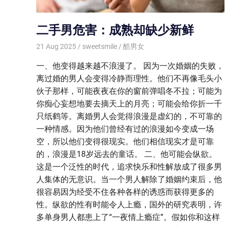
二手男危害：成熟却缺少新鲜
21 Aug 2025
sweetsmile
酷男女
一、他变得越来越不浪漫了。 因为一次婚姻的失败，
离过婚的男人会变得冷静而理性。他们不再像毛头小
伙子那样，可能夜夜在你的窗前弹唱冬不拉；可能为
你痴心妄想地要去摘天上的月亮；可能会给你折一千
只纸鹤等。离婚男人会觉得浪漫是虚幻的，不可靠的
一种情感。因为他们曾经有过的浪漫如今变成一场
空，所以他们变得很现实。他们相信现实才是可靠
的，浪漫是18岁远去的童话。 二、他可能会纵欲。
这是一个泛性的时代，追求快乐和性解放成了很多男
人集体的无意识。当一个男人解除了婚姻约束后，他
很容易因为经受不住各种各样的诱惑而获得更多的
性。纵欲的性有时能令人上瘾，国外的研究表明，许
多单身男人都患上了“一夜情上瘾症”。假如你和这样