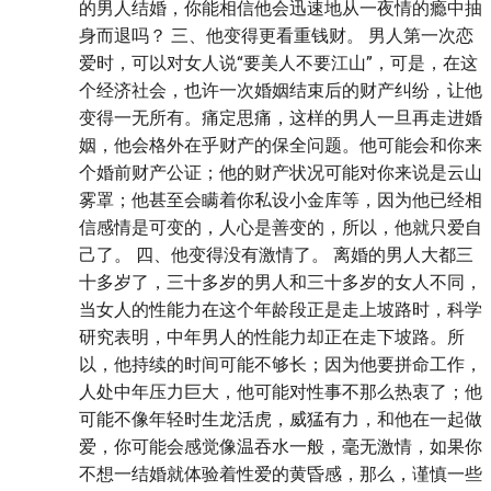
的男人结婚，你能相信他会迅速地从一夜情的瘾中抽
身而退吗？ 三、他变得更看重钱财。 男人第一次恋
爱时，可以对女人说“要美人不要江山”，可是，在这
个经济社会，也许一次婚姻结束后的财产纠纷，让他
变得一无所有。痛定思痛，这样的男人一旦再走进婚
姻，他会格外在乎财产的保全问题。他可能会和你来
个婚前财产公证；他的财产状况可能对你来说是云山
雾罩；他甚至会瞒着你私设小金库等，因为他已经相
信感情是可变的，人心是善变的，所以，他就只爱自
己了。 四、他变得没有激情了。 离婚的男人大都三
十多岁了，三十多岁的男人和三十多岁的女人不同，
当女人的性能力在这个年龄段正是走上坡路时，科学
研究表明，中年男人的性能力却正在走下坡路。所
以，他持续的时间可能不够长；因为他要拼命工作，
人处中年压力巨大，他可能对性事不那么热衷了；他
可能不像年轻时生龙活虎，威猛有力，和他在一起做
爱，你可能会感觉像温吞水一般，毫无激情，如果你
不想一结婚就体验着性爱的黄昏感，那么，谨慎一些