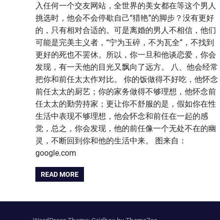
入任何一个交友网站，全世界的美女都在等这个男人
挑选时，他会不会停歇自己“猎艳”的脚步？没有更好
的，只有相对合适的。可是离婚的男人不相信，他们
可能是完美主义者，“宁为玉碎，不为瓦全”，不找到
更好的死也不罢休。所以，你一旦和他谈恋爱，你会
发现，有一天他的目光又飘向了远方。 八、他会经常
把你和前任太太作对比。 你的饭做得不好吃，他怀念
前任太太的厨艺；你的家务做得不够理想，他怀念前
任太太的勤劳持家；更让你不舒服的是，假如你在性
生活中表现不够理想，他会怀念和前任在一起的感
觉，总之，你会发现，他的前任像一个无处不在的幽
灵，不断回到你和他的生活中来。 图来自：
google.com
READ MORE