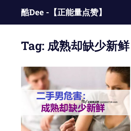
Skip
酷Dee -【正能量点赞】
to
content
没
有
最
Tag:
成熟却缺少新鲜
酷
只
有
更
酷