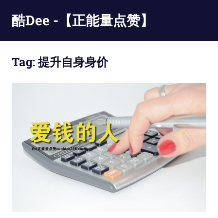
Skip
酷Dee -【正能量点赞】
to
content
没
有
Tag:
提升自身身价
最
酷
只
有
更
酷