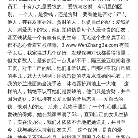
员工，十有八九是爱钱的。 爱钱与贪财，有明显的区
别。 一个人，是爱钱，还是贪财，要看他是否对自己与
他人，存在双重标准。贪财的人，只贪自己的财；爱钱的
人，则爱天下的钱，他们觉得钱是每个人最珍贵的朋友，
甚至钱就是一个有血有肉的生命，无论这个生命属于谁，
都不忍心看着它被糟蹋。3 www.WenZhangBa.com 有孩
子以后，我家换过几个保姆。发现保姆对钱都看得很重，
但大多数人，是多的活一点儿都不干，隔三差五就闹着涨
工资。对于自己的钱，她们非常认真，而那些不花自己钱
的事儿，就大大咧咧：用我昂贵的洗发水洗她的毛衣，把
我的娇兰洗面奶当洗手液，沐浴露挤到地上一大堆…… 这
样的人，我绝不认可她们是爱钱的，他们只是贪财，并且
因为贪财，对钱持有又爱又恨的矛盾态度——爱自己的
钱，恨别人的钱。 后来，我终于遇到了一个打心眼儿里
爱钱的保姆。她在我家呆满了5年，直到自己的女儿生孩
子，实在没办法，我们才依依不舍地把她送走，并且至
今，我与她还保持着朋友关系。 这个保姆，是真的爱
钱。她来了不到一个月，就摸清了周围几个超市、集贸市