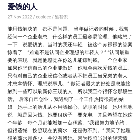
爱钱的人
27 Nov 2022
cooldee
酷智识
能用钱解决的，都不是问题。 当年做记者的时候，我曾
经问一个企业老总，什么样的员工最容易管理。他略想了
一下，说爱钱的。当时的我还年轻，被这个赤裸裸的答案
惊着了，“难道不是认同企业理想的年轻人？” “认同最重
要的表现，就是他感觉在你这儿能赚到钱。一个企业家，
如果你坚信自己的企业能做好，你就会喜欢爱钱的员工。
只有对自己的企业没信心或者从不把员工当兄弟的老大，
才总拿情怀、理想说事儿。” 做记者最大的好处是总能接
触到一些可以刷新你三观的人，所以我至今很怀念那段生
活。 后来自己创业，我遇到了一个工作热情很高的姑
娘，她手上的活儿从不用我操心。辞职的时候，她坦率地
说，就是因为钱。她要租房子，要充电，并且希望在她这
个年龄，每个月都能增加一点积蓄。“我很努力地节约，
但很遗憾，按照现在的薪水，还是做不到。” 我问了她理
想的薪水是多少，并没有留她。因为按照当时的经营情