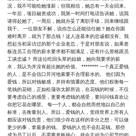
况，我不可能给她涨薪；但我相信，她总有一天会回来。
一年后，项目融资成功，我第一时间打电话告诉她，说我
请得起她了。一周后，她就办妥了离职手续，回来继续跟
我干。 一位朋友不解，说你怎么还能信任她？她在你困
难时离开，就为了那点钱！这人连基本的忠诚都没有。我
想起当初采访过的那个企业老总，于是对朋友说，如果老
板连员工合理的薪水要求都不能满足，还有什么资格跟员
工谈忠诚？ 而这位吃回头草的姑娘，她向我要求的薪
水，我认为并没有超出她的价值。 ******** 一个真正爱钱
的人，是不会信口开河地索要不合理薪水的。 他们因为
爱钱，所以对钱敏感，并持有慎重的态度。他们权衡每一
笔钱的花销，正如松蒲弥太郞所说，在花钱的时候，不仅
要考虑自己的感受，更要考虑钱的感受，要问问钱喜欢让
你把它花在哪里。 每一个人，都会自然而然地以自己的
标准，去衡量别人。所以，爱钱的人，觉得世界上所有人
都应该对钱负责，他们很少存在这样的非分之想：可以做
更少的事，拿最多的钱。 爱钱的人也不会乱花钱。那些
成为员工以后，不需要老板操心，就会主动为公司节约的