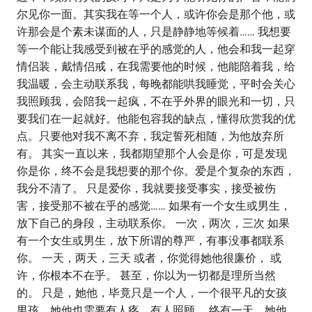
尔见你一面。其实我在等一个人，或许你会是那个他，或
许那会是个素未谋面的人，只是静静地等候着…… 我想要
等一个能让我感受到被在乎的感觉的人，他会和我一起穿
情侣装，戴情侣戒，在我需要他的时候，他能陪着我，给
我温暖，会主动联系我，每晚都能哄我睡觉，平时会关心
我照顾我，会陪我一起疯，不在乎外界的眼光和一切，只
要我们在一起就好。他能包容我的缺点，懂得欣赏我的优
点。只要他对我不离不弃，我定誓死相随，为他放弃所
有。 其实一直以来，我都期望那个人会是你，可是发现
你是你，终不会是我想要的那个你。爱是个复杂的东西，
我分不清了。 只是爱你，我就要接受事实，接受被伤
害，接受那不被在乎的感觉…… 如果有一个女生或男生，
放下自己的身段，主动联系你。 一次，两次，三次 如果
有一个女生或男生，放下所谓的尊严，有事没事都联系
你。 一天，两天，三天 或者，你觉得她他很廉价， 或
许，你根本不在乎。 甚至，你以为一切都是理所当然
的。 只是，她他，毕竟只是一个人，一个很平凡的女孩
男孩，她他也需要有人疼，有人照顾。 终有一天，她他