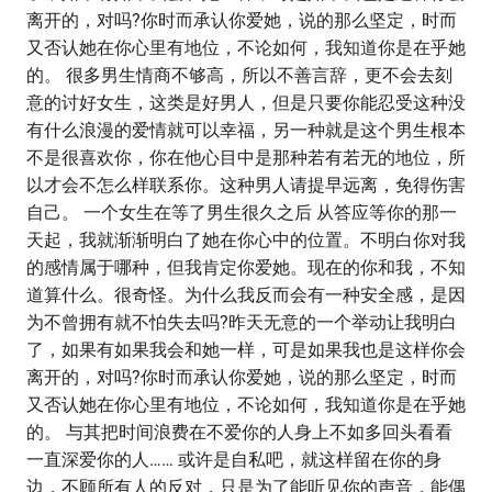
离开的，对吗?你时而承认你爱她，说的那么坚定，时而
又否认她在你心里有地位，不论如何，我知道你是在乎她
的。 很多男生情商不够高，所以不善言辞，更不会去刻
意的讨好女生，这类是好男人，但是只要你能忍受这种没
有什么浪漫的爱情就可以幸福，另一种就是这个男生根本
不是很喜欢你，你在他心目中是那种若有若无的地位，所
以才会不怎么样联系你。这种男人请提早远离，免得伤害
自己。 一个女生在等了男生很久之后 从答应等你的那一
天起，我就渐渐明白了她在你心中的位置。不明白你对我
的感情属于哪种，但我肯定你爱她。现在的你和我，不知
道算什么。很奇怪。为什么我反而会有一种安全感，是因
为不曾拥有就不怕失去吗?昨天无意的一个举动让我明白
了，如果有如果我会和她一样，可是如果我也是这样你会
离开的，对吗?你时而承认你爱她，说的那么坚定，时而
又否认她在你心里有地位，不论如何，我知道你是在乎她
的。 与其把时间浪费在不爱你的人身上不如多回头看看
一直深爱你的人…… 或许是自私吧，就这样留在你的身
边，不顾所有人的反对，只是为了能听见你的声音，能偶