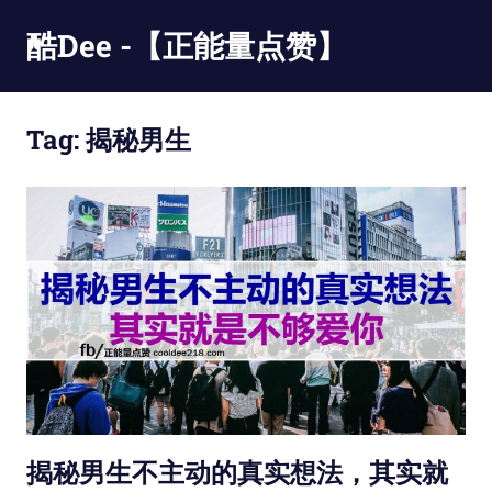
Skip
酷Dee -【正能量点赞】
to
content
没
有
Tag:
揭秘男生
最
酷
只
有
更
酷
揭秘男生不主动的真实想法，其实就