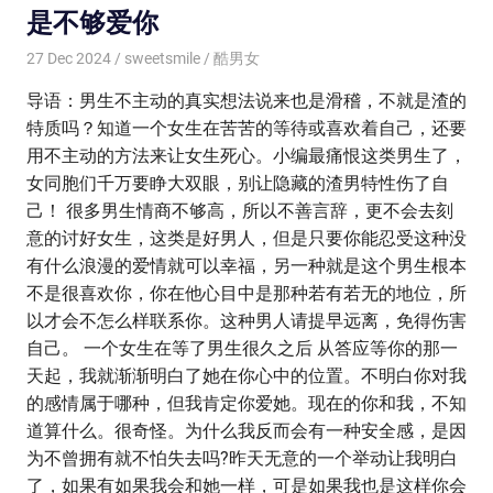
是不够爱你
27 Dec 2024
sweetsmile
酷男女
导语：男生不主动的真实想法说来也是滑稽，不就是渣的
特质吗？知道一个女生在苦苦的等待或喜欢着自己，还要
用不主动的方法来让女生死心。小编最痛恨这类男生了，
女同胞们千万要睁大双眼，别让隐藏的渣男特性伤了自
己！ 很多男生情商不够高，所以不善言辞，更不会去刻
意的讨好女生，这类是好男人，但是只要你能忍受这种没
有什么浪漫的爱情就可以幸福，另一种就是这个男生根本
不是很喜欢你，你在他心目中是那种若有若无的地位，所
以才会不怎么样联系你。这种男人请提早远离，免得伤害
自己。 一个女生在等了男生很久之后 从答应等你的那一
天起，我就渐渐明白了她在你心中的位置。不明白你对我
的感情属于哪种，但我肯定你爱她。现在的你和我，不知
道算什么。很奇怪。为什么我反而会有一种安全感，是因
为不曾拥有就不怕失去吗?昨天无意的一个举动让我明白
了，如果有如果我会和她一样，可是如果我也是这样你会