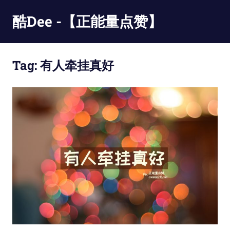
Skip
酷Dee -【正能量点赞】
to
content
没
有
Tag:
有人牵挂真好
最
酷
只
有
更
酷