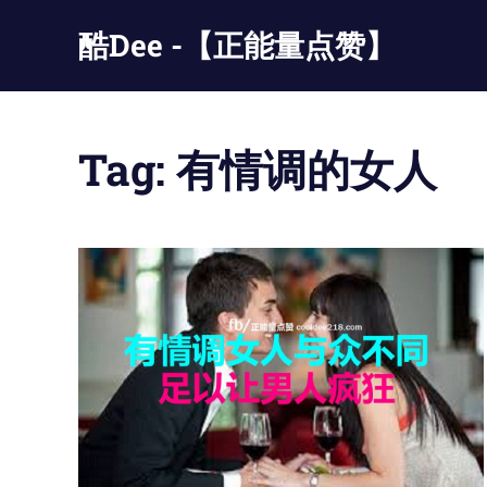
Skip
酷Dee -【正能量点赞】
to
content
没
有
最
Tag:
有情调的女人
酷
只
有
更
酷