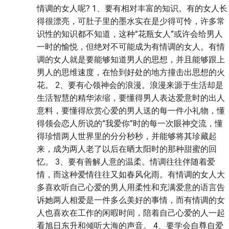
情调的女人呢? 1、要有相对丰富的知识。有的女人长
得很漂亮，可肚子里的墨水实在是少得可怜，许多常
识性的知识都不知道，这种“花瓶女人”或许会给男人
一时的愉悦，但绝对不可能成为有情调的女人。有情
调的女人就是要能够知道男人的思想，并且能够跟上
男人的思维速度，在恰到好处的地方撞击出思想的火
花。 2、要有心领神会的浪漫。浪漫来源于生活却是
生活智慧的精华浓缩，要懂得男人表达爱意时的出人
意料，要懂得欣赏心爱的男人送的每一件小礼物，懂
得领会恋人所说的“我爱你”时的每一次眼神交流，懂
得珍惜两人世界里的分分秒秒，并能够将其珍藏起
来，成为两人老了以后在晒太阳时的那种甜蜜的回
忆。 3、要有善解人意的温柔。情调往往伴随着爱
情，而这种爱情往往又如春风化雨。有情调的女人大
多喜欢听自己心爱的男人用柔性和充满爱意的语言告
诉她两人相爱是一件多么美好的事情，而有情调的女
人也喜欢在工作的闲暇时间，陪着自己心爱的人一起
看旭日东升和倾听大海的声音。 4、要学会自尊自爱