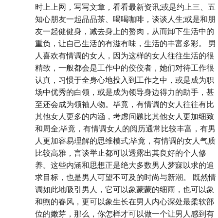
时上上网，写写文章，看看最新资讯;或是约上三、五
知心朋友一起品品茶、喝喝咖啡，谈谈人生;或是和朋
友一起健健身，减去身上的赘肉，从而卸下生活中的
重负，让自己生活的有滋有味，生活的丰富多彩。 男
人喜欢有情调的女人，因为这样的女人往往生活的很
精致，一般都会是工作中的佼佼者，她们对待工作很
认真，习惯于全身心地投入到工作之中，或是成为职
场中优秀的白领，或是成为领导身边得力的助手，甚
至还会成为领袖人物。毕竟，有情调的女人往往有比
其他女人更多的内涵，考虑问题比其他女人更加细致
和周全;毕竟，有情调女人的阅历通常比较丰富，有男
人更加容易理解的思维模式;毕竟，有情调的女人气质
比较高雅，言谈举止都可以透露出其良好的个人修
养。这些内涵和思想正是绝大多数男人梦寐以求的追
求目标，也是男人可望不可及的时尚与新潮。 既然情
调如此地吸引男人，它可以象蒙蒙的细雨，也可以象
和煦的春风，更可以象生长在男人内心深处最柔软部
位的嫩芽，那么，你怎样才可以做一个让男人感到有