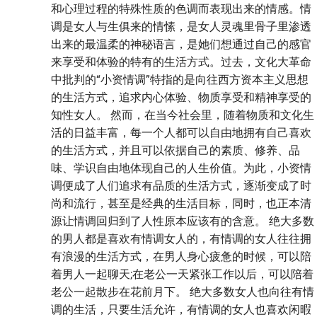
和心理过程的特殊性质的色调而表现出来的情感。情
调是女人与生俱来的情愫，是女人灵魂里骨子里渗透
出来的最温柔的神秘语言，是她们想通过自己的感官
来享受和体验的特有的生活方式。过去，文化大革命
中批判的“小资情调”特指的是向往西方资本主义思想
的生活方式，追求内心体验、物质享受和精神享受的
知性女人。 然而，在当今社会里，随着物质和文化生
活的日益丰富，每一个人都可以自由地拥有自己喜欢
的生活方式，并且可以依据自己的素质、修养、品
味、学识自由地体现自己的人生价值。为此，小资情
调便成了人们追求有品质的生活方式，逐渐变成了时
尚和流行，甚至是经典的生活目标，同时，也正本清
源让情调回归到了人性原本应该有的含意。 绝大多数
的男人都是喜欢有情调女人的，有情调的女人往往拥
有浪漫的生活方式，在男人身心疲惫的时候，可以陪
着男人一起聊天;在老公一天紧张工作以后，可以陪着
老公一起散步在花前月下。 绝大多数女人也向往有情
调的生活，只要生活允许，有情调的女人也喜欢闲暇