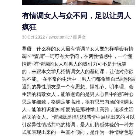
有情调女人与众不同，足以让男人
疯狂
30 Oct 2022
sweetsmile
酷男女
导语：什么样的女人最有情调？女人要怎样学会有情
调？“情调”一词可有大学问，在两性情感中，一个懂
情调+有情调的女人对男人的吸引力可不是开玩笑
的，来跟本文学几招情调女人的基础课，让他对你欲
罢不能。 在平常的生活中，男人们都希望自己能够偶
遇到的异性朋友是一个有思想、懂礼节、明事理、会
生活的精致女人，能够邂逅的是男人心目中的那种心
思足够细致，格调足够高雅，很有思想内涵的情调女
人，能够相识相知相爱的是那种举止高雅，追求生活
品味的女人。 情调就是指思想感情中展现出来的可以
引起异性情感共鸣的格调，是人们情感体验的一种方
式和表现出来的一种基本倾向，是作为一种情绪色彩