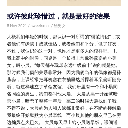
或许彼此珍惜过，就是最好的结果
5 Nov 2021
sweetsmile
酷男女
大概我们年轻的时候，都认识一对所谓的“模范情侣”，或
者他们有缘携手成就佳话，或者他们和平分手做了好友，
不过，我认识的这一对，也许才是更多人的模样吧。 1.
我上高中的时候，同桌是一个长得非常像孙燕姿的小美
女，叫小晨。“每天都在玩却永远年级前十”说的就是她。
那时候我们俩的关系非常好，因为我俩当年的偶像都是孙
燕姿，上课经常把耳机塞在衣袖里然后撑着耳朵偷听随身
听，就这样建立了革命友谊。 我们班里有一个和小晨同
名同姓的男生，我们都叫他大晨。 大晨从高一开始就暗
恋小晨，暗恋了整整一年后，高二的时候大晨找到了我。
不得不说，大晨的为人和人缘都非常好，在不断的接触后
我最终开始默默为小晨牵线，而小晨其他的朋友早已在旁
边煽风点火已久。 大晨每天早上给小晨送早饭，课间送