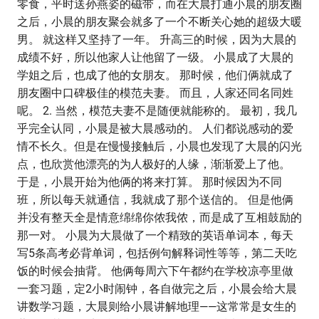
零食，平时送孙燕姿的磁带，而在大晨打通小晨的朋友圈
之后，小晨的朋友聚会就多了一个不断关心她的超级大暖
男。 就这样又坚持了一年。 升高三的时候，因为大晨的
成绩不好，所以他家人让他留了一级。 小晨成了大晨的
学姐之后，也成了他的女朋友。 那时候，他们俩就成了
朋友圈中口碑极佳的模范夫妻。 而且，人家还同名同姓
呢。 2. 当然，模范夫妻不是随便就能称的。 最初，我几
乎完全认同，小晨是被大晨感动的。 人们都说感动的爱
情不长久。但是在慢慢接触后，小晨也发现了大晨的闪光
点，也欣赏他漂亮的为人极好的人缘，渐渐爱上了他。
于是，小晨开始为他俩的将来打算。 那时候因为不同
班，所以每天就通信，我就成了那个送信的。 但是他俩
并没有整天全是情意绵绵你侬我侬，而是成了互相鼓励的
那一对。 小晨为大晨做了一个精致的英语单词本，每天
写5条高考必背单词，包括例句解释词性等等，第二天吃
饭的时候会抽背。 他俩每周六下午都约在学校凉亭里做
一套习题，定2小时闹钟，各自做完之后，小晨会给大晨
讲数学习题，大晨则给小晨讲解地理——这常常是女生的