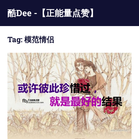
Skip
酷Dee -【正能量点赞】
to
content
没
有
Tag:
模范情侣
最
酷
只
有
更
酷