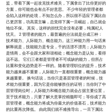
监，带着下属一起攻克技术难关，下属拿出了比你更好的
方案，你可能也会有点不好意思。 不少年轻的管理者都
会陷入这样的处境，不知怎么办，所以很不适应下属比自
己更厉害，功高震主嘛，总觉得下属一旦崛起，自己就会
地位不保。 其实，这样的担忧完全没有必要，纯属杞人
忧天。 2 管理者的能力，最普遍的分法就是分成三种：
技术能力、人际能力、概念能力。这三种能力用一句话来
解释就是，技能能力是专业，干的活漂不漂亮；人际能力
是情商，会不会跟大家和谐相处；概念能力是认知，看得
远不远。 它们三者都是管理者不可或缺的能力，但所占
比重和变化趋势是不一样的。随着管理职位的提升，技术
能力越来越不重要，人际能力一直都很重要，概念能力越
来越重要。 换句话说，当你只是基层管理者的时候，技
术能力很重要，因为它是你能够胜任的证明；当你到了中
层管理岗位时，人际能力和概念能力就会占据主要位置，
至于技术能力，只要了解大意掌控精髓即可；等你成了高
层管理者，概念能力将成为你最大的价值基石，技术能力
的比重再次降低。 由此我们就不难推导出，一旦下属比