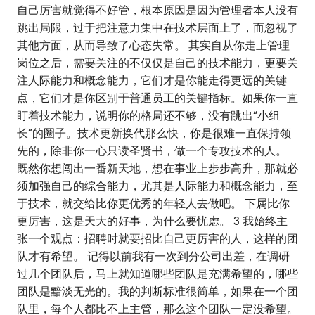
自己厉害就觉得不好管，根本原因是因为管理者本人没有
跳出局限，过于把注意力集中在技术层面上了，而忽视了
其他方面，从而导致了心态失常。 其实自从你走上管理
岗位之后，需要关注的不仅仅是自己的技术能力，更要关
注人际能力和概念能力，它们才是你能走得更远的关键
点，它们才是你区别于普通员工的关键指标。如果你一直
盯着技术能力，说明你的格局还不够，没有跳出“小组
长”的圈子。技术更新换代那么快，你是很难一直保持领
先的，除非你一心只读圣贤书，做一个专攻技术的人。
既然你想闯出一番新天地，想在事业上步步高升，那就必
须加强自己的综合能力，尤其是人际能力和概念能力，至
于技术，就交给比你更优秀的年轻人去做吧。 下属比你
更厉害，这是天大的好事，为什么要忧虑。 3 我始终主
张一个观点：招聘时就要招比自己更厉害的人，这样的团
队才有希望。 记得以前我有一次到分公司出差，在调研
过几个团队后，马上就知道哪些团队是充满希望的，哪些
团队是黯淡无光的。我的判断标准很简单，如果在一个团
队里，每个人都比不上主管，那么这个团队一定没希望。