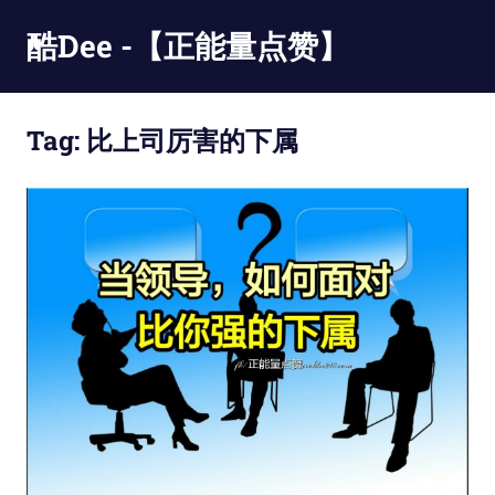
Skip
酷Dee -【正能量点赞】
to
content
没
有
Tag:
比上司厉害的下属
最
酷
只
有
更
酷