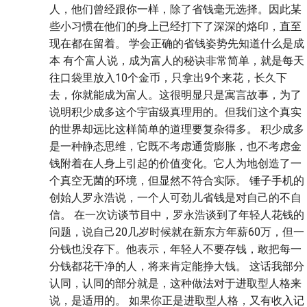
人，他们曾经跟你一样，除了省钱毫无选择。因此某
些小习惯在他们的身上已经打下了深深的烙印，直至
现在都在留着。 学会正确的省钱姿势先知道什么是成
本 有个富人说，成为富人的秘诀非常简单，就是每天
往口袋里放入10个金币，只拿出9个来花，长久下
去，你就能成为富人。这很明显只是寓言故事，为了
说明积少成多这个宇宙级真理用的。但我们这个真实
的世界却远比这样简单的道理要复杂得多。 积少成多
是一种静态思维，它既不考虑通货膨胀，也不考虑金
钱附着在人身上引起的价值变化。它人为地创造了一
个真空无菌的环境，但显然不符合实际。 锤子手机的
创始人罗永浩说，一个人可劲儿省钱是对自己的不自
信。 在一次访谈节目中，罗永浩谈到了年轻人花钱的
问题，说自己20几岁时候就在新东方年薪60万，但一
分钱也没存下。他表示，年轻人不要存钱，敢把每一
分钱都花干净的人，将来肯定能挣大钱。 这话我部分
认同，认同的部分就是，这种做法对于进取型人格来
说，是适用的。 如果你正是进取型人格，又有收入记