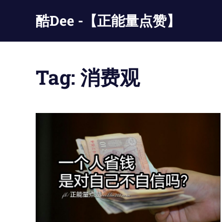
Skip
酷Dee -【正能量点赞】
to
content
没
有
最
Tag:
消费观
酷
只
有
更
酷