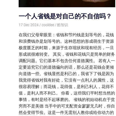
一个人省钱是对自己的不自信吗？
17 Dec 2024
cooldee
酷智识
在我们父母辈眼里：省钱和节约钱是划等号的，花钱
和浪费钱亦是划等号的。这种思想的形成萌生于资源
极度匮乏的时期，来源于生存现状和现有经历，一旦
形成就很难转变。 其实，省钱和花钱只是简单的财务
调配问题。它们基本不包含任何道德属性。 若有人一
定要追究它们的道德偏向的话，那么还是花钱会更倾
向道德一些。省钱显然是利己的，我省下了钱是因为
我觉得省钱对我有好处，它没有一点利人的属性，这
很容易理解；而花钱，花得值，是利己利人，花得不
值，是利人而不利己。 你看，这些我们平时想当然的
事情，有时是经不起琢磨的。 省钱的初始动机在于贫
穷而不是美德 当手中的可支配资金寥寥无几时，你自
然会变得节俭。这是一件无需别人教你或给你动力的