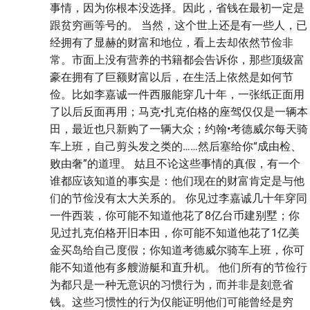
事情，因为你根本没选择。因此，省钱在最初一定是
跟贫穷画等号的。 当然，这个世上还是有一些人，已
经拥有了显赫的财富和地位，看上去却依然节俭非
常。市面上没有营养的书籍都会告诉你，那些顶级富
豪在拥有了巨额财富以后，在生活上依然是如何节
俭。比如李嘉诚一件西服能穿几十年，一张纸正面用
了以后反面再用；马克•扎克伯格的座驾仅仅是一辆本
田，最近也只新购了一辆大众；约翰•考德威尔每天骑
车上班，自己剪头发之类的……然后塞给你“成由检、
败由奢”的道理。 姑且不论这些事情的真假，有一个
谁都应该知道的事实是：他们现在的财富肯定是与他
们的节俭没有太大关系的。 你见过李嘉诚几十年穿同
一件西装，你可能不知道他花了8亿台币建别墅；你
见过扎克伯格开旧本田，你可能不知道他花了1亿美
金买岛给自己度假；你知道考德威尔骑车上班，你可
能不知道他有多艘游艇和直升机。 他们所有的节俭行
为都只是一种无意识的习惯行为，而并非是刻意省
钱。这些习惯性的行为仅能证明他们可能曾经是穷