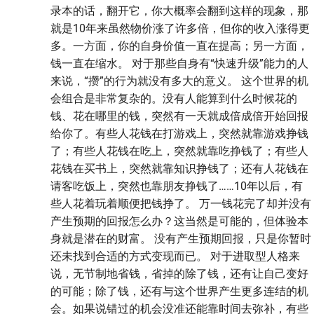
录本的话，翻开它，你大概率会翻到这样的现象，那
就是10年来虽然物价涨了许多倍，但你的收入涨得更
多。一方面，你的自身价值一直在提高；另一方面，
钱一直在缩水。 对于那些自身有“快速升级”能力的人
来说，“攒”的行为就没有多大的意义。 这个世界的机
会组合是非常复杂的。没有人能算到什么时候花的
钱、花在哪里的钱，突然有一天就成倍成倍开始回报
给你了。有些人花钱在打游戏上，突然就靠游戏挣钱
了；有些人花钱在吃上，突然就靠吃挣钱了；有些人
花钱在买书上，突然就靠知识挣钱了；还有人花钱在
请客吃饭上，突然也靠朋友挣钱了……10年以后，有
些人花着玩着顺便把钱挣了。 万一钱花完了却并没有
产生预期的回报怎么办？这当然是可能的，但体验本
身就是潜在的财富。 没有产生预期回报，只是你暂时
还未找到合适的方式变现而已。 对于进取型人格来
说，无节制地省钱，省掉的除了钱，还有让自己变好
的可能；除了钱，还有与这个世界产生更多连结的机
会。如果说错过的机会没准还能靠时间去弥补，有些