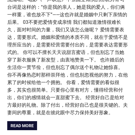
台词是这样的：“你是我的亲人，她是我的爱人，你们俩
一样重，谁也放不下”——这也许就是婚姻中只剩下亲情的
后果。 03不要把爱情变成亲情 我们都知道激情很难长
久，面对时间的力量，我们又该怎么做呢？ 爱情需要表
达，需要形式。婚姻和爱情的本质不同，就在于爱情不是
理所应当的，是需要经营需要付出的，是需要表达需要形
式的。 你可以不擅长天天说甜言蜜语，但也别忘了当她
穿了新衣服换了新发型，由衷地赞美一下。 也许婚后的
生活你一贯节俭，但也别忘了偶尔送个礼物让她惊喜。
你不再像热恋时那样崇拜他，但也别忽视他的努力，在他
累了的时候给他一个拥抱。 你看，爱情需要的看似很
多，其实也很简单。只要你心里有对方，懂得经营和付
出，你们的感情就会一直甜蜜下去。 经营好自己是给对
方最好的礼物。除了付出，经营好自己也是很关键的。夫
妻间的尊重，就是在彼此眼中尽力保持美好形象。
READ MORE