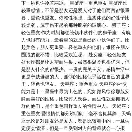
下一秒也许冷若寒冰。 巨蟹座：重色重友 巨蟹座比
较重感情，不管是朋友还是爱人对于他们而言都很重
要，重色也重友。依赖性很强，温柔体贴的好性子比
较柔弱，属于伤不起的那种脆弱的玻璃心。 狮子座：
轻色重友 作为时刻都想统领小伙伴们的狮子座，有魄
力也很有能力，最看重的就是自己的小伙伴们了。比
起美色，朋友更重要，轻色重友的他们，难怪在朋友
圈混的很不错，比较受欢迎呢。 处女座：轻色轻友
处女座都是让人望而生畏，虽然很温柔也很优秀，但
是朋友什么的都很少。一贯的完美主义，感情生活中
更是宁缺毋滥的人，孤僻的性格似乎活在自己的世界
里，轻色也轻友。 天秤座：重色重友 天秤座的社交
能力是十二星座中最为出色的，宛如微风徐徐那般安
静而美好的性格，比较讨人欢喜。而生性就爱拥抱人
群的他们，是个重色同样重友的性情中人。 天蝎座：
重色重友 爱恨情仇都分辨明朗，毫不含糊其辞，天蝎
座无论是对朋友还是爱人，都是比较看中的，一旦认
定便会情深，但是一旦受到对方的背叛就会一心报