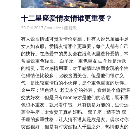
十二星座爱情友情谁更重要？
20 Oct 2017
cooldee
酷智识
有人说友情诚可贵爱情价更高，也有人说兄弟如手足
女人如衣服。爱情友情哪个更重要，每个人都有自己
的抉择。在恋爱中的男女会在潜意识里选择爱情，常
常被说重色轻友。 白羊座：重色重友 白羊座是活跃
的精灵，喜欢感情用事，对于感情比较而贪玩的个性
使得情债比较多，比较贪图美色。但是他们很讲义
气，是比较重情谊的小伙伴，是个重色重友的玩伴。
金牛座：轻色轻友 老实本分的外表，看似是个值得深
交的好友，但是只有money才是他们的哈尼，既不重
色也不重友，就只看中钱。只有钱是万能的，生命远
离金牛座，太贪婪了真的好吗。 双子座：猜不透 双
子座的多重性格，让人猜不透其是敌是友。偶尔对你
突然很好，但是有时突然拒人千里之外。热情似火的