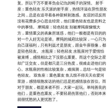
复。所以千万不要辜负会记仇的蝎子的深情。 射手
座：重色轻友 乐天派的射手座，热情洋溢在异性朋友
之间，总是在追寻着各种新鲜刺激感。友谊的话反而
没有花费多少心思去经营，他们重色轻友也是意料之
中的事情。 摩羯座：轻色轻友 别被摩羯座慷慨大
方，重情重义的表象所迷惑，他们一般都是有目的的
对一个人好无论是谁。摩羯的城府比较深，一心只为
自己谋福利，只有利益才是朋友，跟金牛座很像，都
是轻色轻友。 水瓶座：轻色轻友 水瓶座对于爱情怕
被束缚，感情相比之下没那么重要。而这个交际之星
却广泛交友，但是都只是三分热度，很难走进他们的
心。水瓶座的性格比较复杂，难揣测，总结一句是轻
色轻友。 双鱼座：重色重友 鱼儿恨不得天天在爱河
里游，感情细胞发达的他们总是把感情放在首位。而
对于朋友，都是来者不拒，大家一起玩。单纯善良的
他们，是重色也重友，不要轻易伤害他们，否则本来
就很忧愁的人更忧愁了。