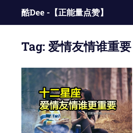
Skip
酷Dee -【正能量点赞】
to
content
没
有
最
Tag:
爱情友情谁重要
酷
只
有
更
酷