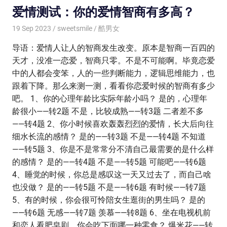
爱情测试：你的爱情智商有多高？
19 Sep 2023
sweetsmile
酷男女
导语：爱情人让人的智商发生改变。原本是智商一百四的
天才，没准一恋爱，智商只零。不是不可能啊。毕竟恋爱
中的人都会变笨，人的一些判断能力，逻辑思维能力，也
跟着下降。那么来测一测，看看你恋爱时候的智商有多少
吧。 1、你的心理年龄比实际年龄小吗？ 是的，心理年
龄很小——转2题 不是，比较成熟——转3题 二者差不多
——转4题 2、你小时候喜欢轰轰烈烈的爱情，长大后向往
细水长流的感情？ 是的——转3题 不是——转4题 不知道
——转5题 3、你是不是常常分不清自己最需要的是什么样
的感情？ 是的——转4题 不是——转5题 可能吧——转6题
4、睡觉的时候，你总是感叹这一天又过去了，而自己啥
也没做？ 是的——转5题 不是——转6题 有时候——转7题
5、有的时候，你会很可怜陪女生逛街的男生吗？ 是的
——转6题 无感——转7题 羡慕——转8题 6、坐在电视机前
和恋人看肥皂剧，你会吃下面哪一种零食？ 爆米花——转