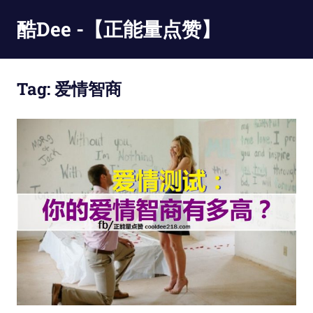
Skip
酷Dee -【正能量点赞】
to
content
没
有
Tag:
爱情智商
最
酷
只
有
更
酷