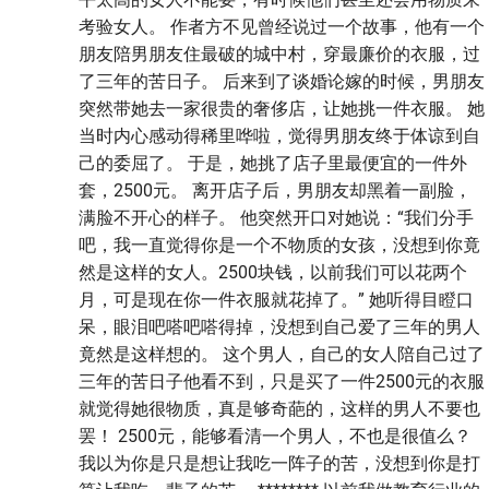
考验女人。 作者方不见曾经说过一个故事，他有一个
朋友陪男朋友住最破的城中村，穿最廉价的衣服，过
了三年的苦日子。 后来到了谈婚论嫁的时候，男朋友
突然带她去一家很贵的奢侈店，让她挑一件衣服。 她
当时内心感动得稀里哗啦，觉得男朋友终于体谅到自
己的委屈了。 于是，她挑了店子里最便宜的一件外
套，2500元。 离开店子后，男朋友却黑着一副脸，
满脸不开心的样子。 他突然开口对她说：“我们分手
吧，我一直觉得你是一个不物质的女孩，没想到你竟
然是这样的女人。2500块钱，以前我们可以花两个
月，可是现在你一件衣服就花掉了。” 她听得目瞪口
呆，眼泪吧嗒吧嗒得掉，没想到自己爱了三年的男人
竟然是这样想的。 这个男人，自己的女人陪自己过了
三年的苦日子他看不到，只是买了一件2500元的衣服
就觉得她很物质，真是够奇葩的，这样的男人不要也
罢！ 2500元，能够看清一个男人，不也是很值么？
我以为你是只是想让我吃一阵子的苦，没想到你是打