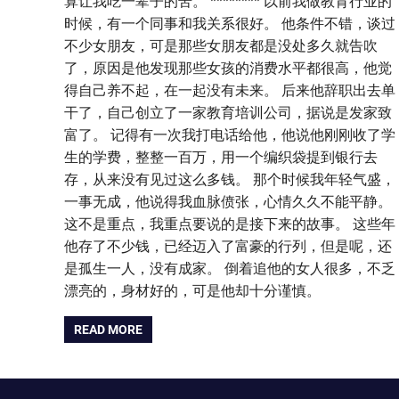
算让我吃一辈子的苦。 ******** 以前我做教育行业的
时候，有一个同事和我关系很好。 他条件不错，谈过
不少女朋友，可是那些女朋友都是没处多久就告吹
了，原因是他发现那些女孩的消费水平都很高，他觉
得自己养不起，在一起没有未来。 后来他辞职出去单
干了，自己创立了一家教育培训公司，据说是发家致
富了。 记得有一次我打电话给他，他说他刚刚收了学
生的学费，整整一百万，用一个编织袋提到银行去
存，从来没有见过这么多钱。 那个时候我年轻气盛，
一事无成，他说得我血脉偾张，心情久久不能平静。
这不是重点，我重点要说的是接下来的故事。 这些年
他存了不少钱，已经迈入了富豪的行列，但是呢，还
是孤生一人，没有成家。 倒着追他的女人很多，不乏
漂亮的，身材好的，可是他却十分谨慎。
READ MORE