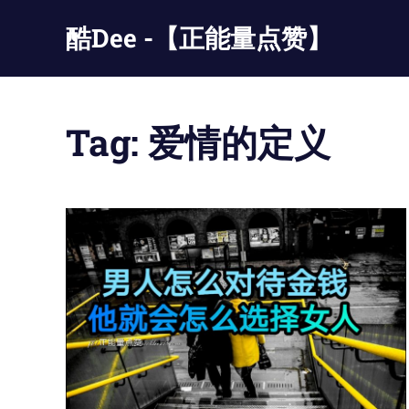
Skip
酷Dee -【正能量点赞】
to
content
没
有
最
Tag:
爱情的定义
酷
只
有
更
酷