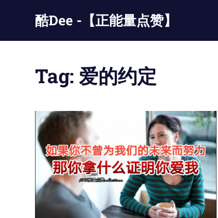
Skip
酷Dee -【正能量点赞】
to
content
没
有
最
Tag:
爱的约定
酷
只
有
更
酷