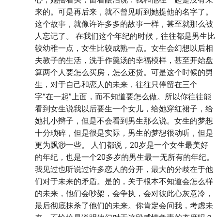
来的。可是再后来，就不曾见听到她提他的名字了。
这个故事，就像许许多多的故事一样，甚至就那么被
人忘记了。 在我们这个年纪的时候，往往都是男生比
较幼稚一点，女生比较成熟一点。女生会幻想以后相
夫教子的生活，洗手作羹汤的幸福模样，甚至开始盘
算两个人要怎么买房，怎么还贷。可是这个时候的男
生，对于自己和恋人的未来，往往只停留在三个
字“在一起”上面，而不知道要怎么做。所以你往往能
看到女生说我以后要生一个女儿，给她穿红裙子，给
她扎小辫子，但是不会看到男生那么说。女生的梦想
十分琐碎，但是很是实际，男生的梦想很动听，但是
更为飘渺一些。 人们都说，20岁是一个女生最美好
的年纪，也是一个20多岁的男生最一无所有的年纪。
我见过也听说过许多恋人的分开，最大的分歧在于他
们对于未来的矛盾。是的，关于根本不知道会怎么样
的未来，他们会吵架，会争执，会对彼此心灰意冷，
最后彻底抹杀了他们的未来。你肯定会问我，考虑未