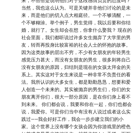
来，不恰恰是说明他们对于这段感情负责的态度吗？
当然，我也这么认为。可是关键并非他们讨论的是未
来，而是他们的切入点大相庭径。一个不够清醒，一
个不够糊涂。举个例子，男生觉得，我以后要和你结
婚，就行了。女生却会在想，你拿什么娶我？ 现在的
社会里面，我们都听说过许多女生抛弃了大学里的男
友，转而再投身比较富裕的社会人士的怀抱的故事。
因为这类故事的层出不穷，不少有女朋友的年轻男生
感觉压力甚大，而没有女朋友的男生，很多则将自己
没有女朋友的原因，归结到是现在的女孩太拜金的关
系上。其实这对于女生来说是一种非常不负责任的看
法。我所认识的大多女生，都是勤勤恳恳，想要和爱
人创造一个未来的。其实被抛弃的男生们，你们的女
朋友离开你们，很大一部分原因，是在你们身上看不
到未来。 你们都会说，我要和你在一起，你们也都会
说，我爱你。可是你们当中有没有人说过或者这么实
践过——我会好好工作，我会一步步建立我们的小
家。这个世界上没有哪个女孩会因为你游戏里的橙色