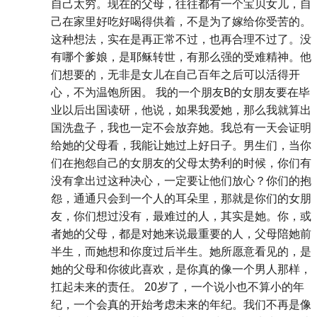
自己太穷。现在的父母，往往都有一个宝贝女儿，自
己在家里好吃好喝得供着，不是为了嫁给你受苦的。
这种想法，实在是再正常不过，也再合理不过了。没
有哪个爹娘，是耶稣转世，有那么强的受难精神。他
们想要的，无非是女儿在自己百年之后可以活得开
心，不为温饱所困。 我的一个朋友B的女朋友要在毕
业以后出国读研，他说，如果我爱她，那么我就算出
国洗盘子，我也一定不会放弃她。我总有一天会证明
给她的父母看，我能让她过上好日子。男生们，当你
们在抱怨自己的女朋友的父母太势利的时候，你们有
没有拿出过这种决心，一定要让他们放心？你们的抱
怨，通通只会到一个人的耳朵里，那就是你们的女朋
友，你们想过没有，最难过的人，其实是她。你，或
者她的父母，都是对她来说最重要的人，父母陪她前
半生，而她想和你度过后半生。她所愿意看见的，是
她的父母和你彼此喜欢，是你真的像一个男人那样，
扛起未来的责任。 20岁了，一个说小也不算小的年
纪，一个会真的开始考虑未来的年纪。我们不再是像