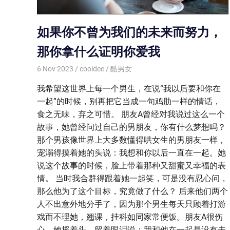
如果你不曾为我们的未来而努力，
那你拿什么证明你爱我
6 Nov 2023
cooldee
酷男女
我希望这世界上每一个男生，在说“我以后要和你在
一起”的时候，别再把它当成一句鸡肋一样的情话，
食之无味，弃之可惜。 朋友A曾经对我说过这么一个
故事，她曾经问过自己的男朋友，你有什么梦想吗？
那个男孩像世界上大多数懂得哄女生的男朋友一样，
宠溺得摸着她的头说：我想和你以后一直在一起。她
说这个故事的时候，脸上带着那种又甜蜜又幸福的表
情。 当时我合群得跟着她一起笑，可是没有忍心问，
那么他为了这个目标，究竟做了什么？ 后来他们两个
人不出意外地分手了，因为那个男生每天只顾着打游
戏而不理她，翘课，挂科如同家常便饭。朋友A很伤
心，她摇着头，留着眼泪说：我和他在一起是没有未