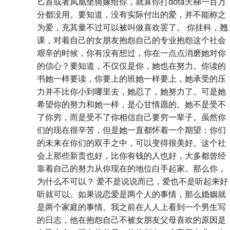
匕首或者凤凰坐骑嫁给你，就算你打dota天梯一百万
分都没用。要知道，没有实际付出的爱，并不能称之
为爱，充其量不过可以被叫做喜欢罢了。 你挂科，翘
课，对着自己的女朋友抱怨自己的专业抱怨这个社会
艰辛的时候，你有没有想过，你在一点点消磨她对你
的信心？要知道，不仅仅是你，她也在努力。你读的
书她一样要读，你要上的班她一样要上，她承受的压
力并不比你小到哪里去，她忍了，她努力了。可是她
希望你的努力和她一样，是心甘情愿的。她不是受不
了你穷，而是受不了你相信自己要穷一辈子。虽然你
们的现在很辛苦，但是她一直都怀着一个期望：你们
的未来在你们的双手之中，可以变得很美好。这个社
会上那些新贵也好，比你有钱的人也好，大多都曾经
靠着自己的努力从你现在的地位白手起家。那么你，
为什么不可以？ 爱不是说说而已，爱也不是听起来好
听就可以。如果说恋爱是两个人的事情，那么婚姻就
是两个家庭的事情。我之前在人人上看到一个男生写
的日志，他在抱怨自己不被女朋友父母喜欢的原因是