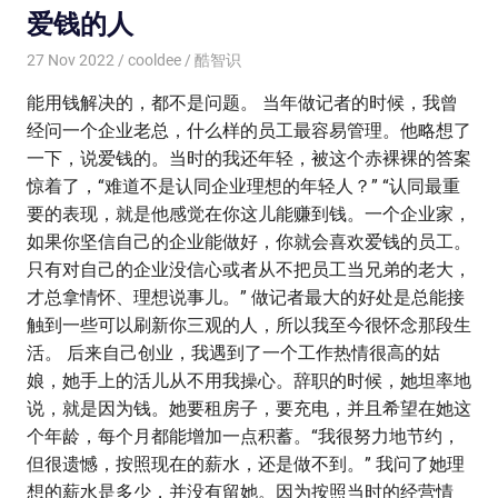
爱钱的人
27 Nov 2022
cooldee
酷智识
能用钱解决的，都不是问题。 当年做记者的时候，我曾
经问一个企业老总，什么样的员工最容易管理。他略想了
一下，说爱钱的。当时的我还年轻，被这个赤裸裸的答案
惊着了，“难道不是认同企业理想的年轻人？” “认同最重
要的表现，就是他感觉在你这儿能赚到钱。一个企业家，
如果你坚信自己的企业能做好，你就会喜欢爱钱的员工。
只有对自己的企业没信心或者从不把员工当兄弟的老大，
才总拿情怀、理想说事儿。” 做记者最大的好处是总能接
触到一些可以刷新你三观的人，所以我至今很怀念那段生
活。 后来自己创业，我遇到了一个工作热情很高的姑
娘，她手上的活儿从不用我操心。辞职的时候，她坦率地
说，就是因为钱。她要租房子，要充电，并且希望在她这
个年龄，每个月都能增加一点积蓄。“我很努力地节约，
但很遗憾，按照现在的薪水，还是做不到。” 我问了她理
想的薪水是多少，并没有留她。因为按照当时的经营情