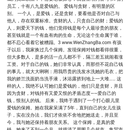
员工，十有八九是爱钱的。 爱钱与贪财，有明显的区
别。 一个人，是爱钱，还是贪财，要看他是否对自己与
他人，存在双重标准。贪财的人，只贪自己的财；爱钱的
人，则爱天下的钱，他们觉得钱是每个人最珍贵的朋友，
甚至钱就是一个有血有肉的生命，无论这个生命属于谁，
都不忍心看着它被糟蹋。3 www.WenZhangBa.com 有孩
子以后，我家换过几个保姆。发现保姆对钱都看得很重，
但大多数人，是多的活一点儿都不干，隔三差五就闹着涨
工资。对于自己的钱，她们非常认真，而那些不花自己钱
的事儿，就大大咧咧：用我昂贵的洗发水洗她的毛衣，把
我的娇兰洗面奶当洗手液，沐浴露挤到地上一大堆…… 这
样的人，我绝不认可她们是爱钱的，他们只是贪财，并且
因为贪财，对钱持有又爱又恨的矛盾态度——爱自己的
钱，恨别人的钱。 后来，我终于遇到了一个打心眼儿里
爱钱的保姆。她在我家呆满了5年，直到自己的女儿生孩
子，实在没办法，我们才依依不舍地把她送走，并且至
今，我与她还保持着朋友关系。 这个保姆，是真的爱
钱。她来了不到一个月，就摸清了周围几个超市、集贸市