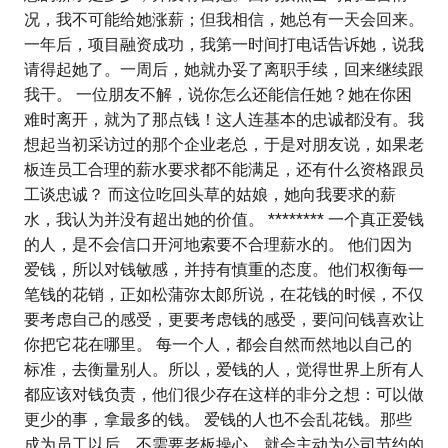
况，我不可能给她涨薪；但我相信，她总有一天会回来。
一年后，项目融资成功，我第一时间打电话告诉她，说我
请得起她了。一周后，她就办妥了离职手续，回来继续跟
我干。 一位朋友不解，说你怎么还能信任她？她在你困
难时离开，就为了那点钱！这人连基本的忠诚都没有。我
想起当初采访过的那个企业老总，于是对朋友说，如果老
板连员工合理的薪水要求都不能满足，还有什么资格跟员
工谈忠诚？ 而这位吃回头草的姑娘，她向我要求的薪
水，我认为并没有超出她的价值。 ******** 一个真正爱钱
的人，是不会信口开河地索要不合理薪水的。 他们因为
爱钱，所以对钱敏感，并持有慎重的态度。他们权衡每一
笔钱的花销，正如松蒲弥太郞所说，在花钱的时候，不仅
要考虑自己的感受，更要考虑钱的感受，要问问钱喜欢让
你把它花在哪里。 每一个人，都会自然而然地以自己的
标准，去衡量别人。所以，爱钱的人，觉得世界上所有人
都应该对钱负责，他们很少存在这样的非分之想：可以做
更少的事，拿最多的钱。 爱钱的人也不会乱花钱。那些
成为员工以后，不需要老板操心，就会主动为公司节约的