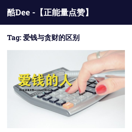
Skip
酷Dee -【正能量点赞】
to
content
没
有
Tag:
爱钱与贪财的区别
最
酷
只
有
更
酷