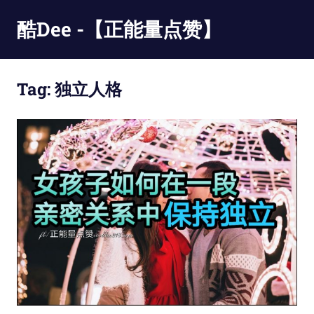
Skip
酷Dee -【正能量点赞】
to
content
没
有
Tag:
独立人格
最
酷
只
有
更
酷