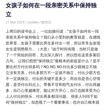
女孩子如何在一段亲密关系中保持独
立
21 Mar 2023
cooldee
酷智识
上周日的读书会上， 一位姑娘问道：“女孩子如何在一段
亲密关系中保持独立？我们从小受到的教育就是，在感情
世界里，女孩子需要比男生多付出一些，所以常常会发现
女生是弱势那方。（大意）”由于时间有限，当时只是做
了一个简短的回答，无法深入探讨，所以想在这里多絮叨
几句。 让我们想想“保持独立”最根本的前提是什么？是不
要比对方付出得多吗？NO, NO, NO.付出多少跟独立不独
立没有关系，付出多那方不一定就不独立，付出少那方也
不一定就独立。付出的关键不是多少，而在你是否心甘情
愿，是否付出到点上。带着不甘和怨气去付出，付出得越
多，自己心里越痛苦。能让对方开心，自己也能享受为心
上人付出的快乐，付出再多都没问题。 很多人纠结于如
何“保持独立”，却忽视了一个重要事实：也许自己根本就