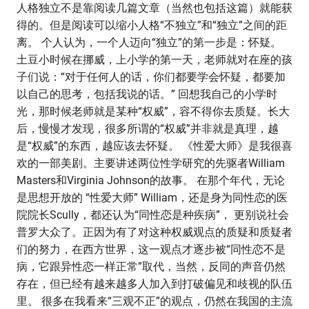
人格独立不是靠阅读几篇文章（当然也包括这篇）就能获
得的。但是阅读可以缩小人格“不独立”和“独立”之间的距
离。 个人认为，一个人迈向“独立”的第一步是：怀疑。
土豆小时候在挪威，上小学的第一天，老师就对在座的孩
子们说：“对于任何人的话，你们都要学会怀疑，都要加
以自己的思考，包括我说的话。” 回想我自己的小学时
光，那时候老师就是某种“权威”，容不得你去质疑。长大
后，慢慢才发现，很多所谓的“权威”并非就是真理，越
是“权威”的东西，越应该去怀疑。 《性爱大师》是我很喜
欢的一部美剧。主要讲述两位性学研究的先驱者William
Masters和Virginia Johnson的故事。 在那个年代，无论
是思想开放的 “性爱大师” William，还是身为同性恋的医
院院长Scully，都还认为“同性恋是种疾病”， 更别说社会
普罗大众了。正因为有了对这种权威观点的质疑和质疑者
们的努力，在西方世界，这一观点才逐步被“同性恋不是
病，它跟异性恋一样正常”取代，当然，反同的声音仍然
存在，但已经有越来越多人加入到打破偏见和歧视的队伍
里。 很多在我看来“三观不正”的观点，仍然在我国的主流