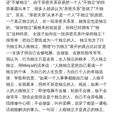
还“不够独立”。由于亲密关系容易把一个人“不独立”的特
质暴露出来了，很多人就误认为“亲密关系”造就了“不独
立”。其实，“亲密关系”从来不是一个人“不独立”的原因。
一个真正独立的人，在一段亲密关系里，她肯定也是独立
的。“保持独立”最根本的前提是，你得已经拥有了“独
立”这种特质。 女孩子如何在一段亲密关系中保持独立？
很简单：把自己塑造成为一个独立的人。 独立包含了行
为独立和人格独立。围绕“行为独立”展开的观点比比皆是
——女孩子得自己会修电脑、会做饭、会换轮胎等等等。
我认为，行为独立只是皮表，女人独立的根本，乃人格之
独立。用Meiya的话来说：“人格独立是把自己看成一个
独立的个体，为自己的人生负责，为自己个人的幸福选
择、争取和负责。”如果一个人事事都能自己做，人格不
独立，在我看来，照样不算是独立的人。相反，如果一个
人的人格独立了，即使电脑不会修，轮胎不会换，饭不会
做等等，我也会觉得这是个独立的人。自己不会弄电脑，
找维修中心呗；不会做饭，叫外卖啊，说穿了都是一通电
话就能解决的事儿。一句话：人格独立才是真正的独立。