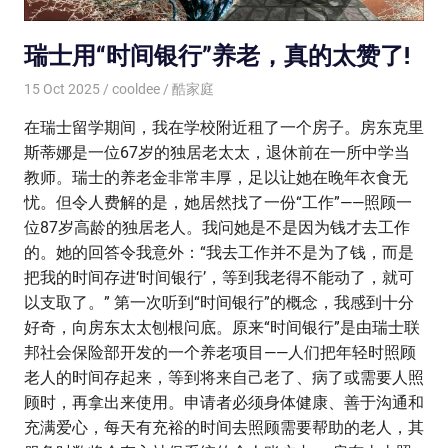
瑞士用“时间银行”养老，真的太赞了!
15 Oct 2025
cooldee
酷家庭
在瑞士留学期间，我在学校附近租了一个房子。房东克里
斯蒂娜是一位67岁的独居老太太，退休前在一所中学当
教师。瑞士的养老金非常丰厚，足以让她在晚年衣食无
忧。但令人费解的是，她居然找了一份“工作”——照顾一
位87岁高龄的独居老人。我问她是不是因为钱才去工作
的。她的回答令我意外：“我去工作并不是为了钱，而是
把我的时间存进‘时间银行’，等到我老得不能动了，就可
以支取了。” 第一次听到“时间银行”的概念，我感到十分
好奇，向房东太太刨根问底。原来“时间银行”是由瑞士联
邦社会保险部开发的一个养老项目——人们把年轻时照顾
老人的时间存起来，等到将来自己老了、病了或需要人照
顾时，再拿出来使用。申请者必须身体健康、善于沟通和
充满爱心，每天有充裕的时间去照顾需要帮助的老人，其