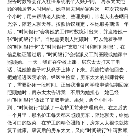
服务时数将会存入社保系统的个人账户内。 房东太太照
顾的独居老人叫利萨。她每周去利萨家两次，每次花费两
个小时，用来帮助老人购物、整理房间，带老人出去晒日
光浴，陪老人聊天等。按照协议规定，在她服务期满一年
后，“时间银行”会将她的工作时数统计出来，并发给她一
张“时间银行卡”。当她需要别人照顾时，可以凭着手里
的“时间银行卡”去“时间银行”支取“时间和时间利息”，在
信息验证通过后，“时间银行”会指派义工到医院或她家中
照顾她。 一天，我正在学校上课，房东太太打来了电
话，说她擦窗子时从凳子上摔了下来。我连忙请假回去，
把她送进医院诊治。经医生检查，房东太太的脚踝骨裂
了，需要卧床一段时间。正当我准备向学校申请假期回家
照顾她时，房东太太告诉我，不用为她担心，她已经
向“时间银行”提出了支取申请。果然，两个小时不
到，“时间银行”就派了一名护工前来护理房东。在之后的
一个月里，那名护工每天都来照顾房东，陪她聊天，给她
做可口的饭菜。在护工的精心照顾下，房东太太很快就恢
复了健康。康复后的房东太太，又向“时间银行”申请照顾