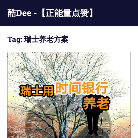
Skip
酷Dee -【正能量点赞】
to
content
没
有
Tag:
瑞士养老方案
最
酷
只
有
更
酷