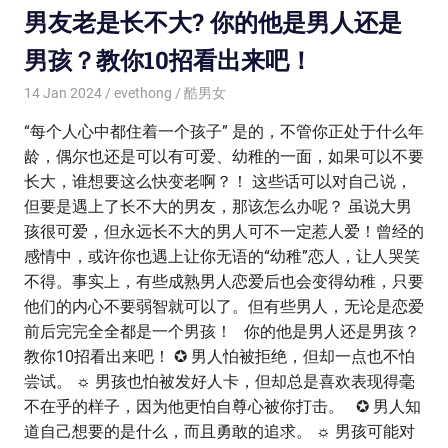
男友老是长不大? 你的他是男人还是
男孩？教你10招看出来吧！
14 Jan 2024
evethong
酷男女
“每个人心中都住着一个孩子” 是的，不管你正处于什么年
龄，偶尔也还是可以有可爱、幼稚的一面，如果可以不要
长大，谁想要这么快变老啊？！ 这些话可以对自己说，
但要是遇上了长不大的男友，那该怎么办呢？ 虽说大男
孩很可爱，但永远长不大的男人可不一定惹人爱！曾经的
感情中，或许你也遇上让你无语的“幼稚”恋人，让人哭笑
不得。事实上，有些成熟男人恋爱后也会变得幼稚，只要
他们的内心不要弱智就可以了。但有些男人，无论是恋爱
前后完完全全都是一个男孩！ 你的他是男人还是男孩？
教你10招看出来吧！ ✪ 男人怕被拒绝，但却一点也不怕
尝试。 ☼ 男孩也怕被发好人卡，但却总是喜欢表现得毫
不在乎的样子，因为他更怕自尊心被你打击。 ✪ 男人知
道自己想要的是什么，而且勇敢的追求。 ☼ 男孩可能对