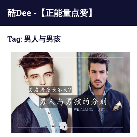
Skip
酷Dee -【正能量点赞】
to
content
没
有
Tag:
男人与男孩
最
酷
只
有
更
酷