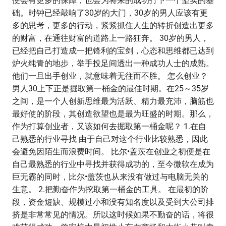
便会有更多的保障，也会为将来的成功打下一个坚实的基
础。时钟已经敲响了30岁的大门，30岁的男人应该有更
多的思考，更多的行动，紧紧抓住人生的转折创造出更多
的财富，在通往财富的道路上一路狂奔。 30岁的男人，
已经把自己打造成一把锋利的宝剑，心态和思维都已达到
炉火纯青的地步，举手投足间透出一种成功人士的成熟。
他们一旦出手创业，就意味着无往而不胜。 怎么创业？
男人30上下正是掘取第一桶金的最佳时期。在25～35岁
之间，是一个人创新思维最为活跃、精力最充沛，脑筋也
最好使的阶段，其创造欲望也是最为旺盛的时期。那么，
作为打算创业者，又该如何去掘取第一桶金呢？ 1.在自
己熟悉的行业寻找 由于自己对这个行业比较熟悉，因此
会避免因陌生而浪费时间。 比尔•盖茨在创业之初便是在
自己最熟悉的行业中寻找并获得成功的，至今微软在成为
巨无霸的同时，比尔•盖茨也从来没有做过与电脑无关的
生意。 2.把勤奋作为挖取第一桶金的工具。 在最初的阶
段，资金短缺、规模过小和没有知名度以及受到大公司排
挤是非常常见的情况。所以这时候如果不勤奋的话，将很