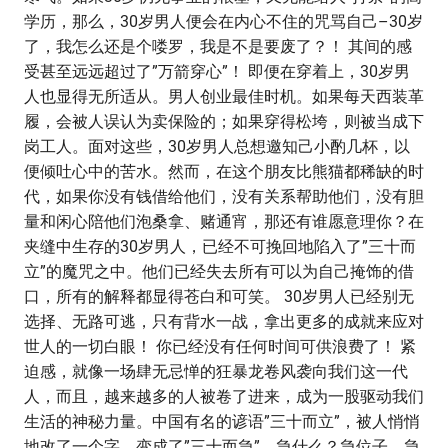
学历，那么，30岁男人便会在内心不住的咒骂自己–30岁
了，我怎么还是个喽罗，我是不是要废了？！ 其间的感
受甚至远远超过了”万箭穿心”！ 即便在穿着上，30岁男
人也显得无所适从。男人创业最佳时机。如果每天西装革
履，会被人误认为卖保险的；如果穿得松垮，则被当成下
岗工人。面对这些，30岁男人总想邀知己小酌几杯，以
便倾吐心中的苦水。然而，在这个朋友比熊猫都稀缺的时
代，如果你没有钱借给他们，没有关系帮助他们，没有胆
量和闲心陪他们泡桑拿、赌通宵，那还有谁愿意理你？在
夹缝中生存的30岁男人，已经不可挽回地陷入了”三十而
立”的魔咒之中。他们已经失去所有可以为自己掩饰的借
口，所有的解释都显得苍白和可笑。 30岁男人已经别无
选择、无路可逃，只有背水一战，拿出更多的成就来应对
世人的一切白眼！ 你已经没有任何时间可供浪费了！ 紧
迫感，就像一场肆无忌惮的狂暴龙卷风袭向我们这一代
人，而且，越来越多的人被卷了进来，成为一股驱动我们
生活的神秘力量。中国有名的谚语”三十而立”，被人悄悄
地改了一个字，变成了”三十而急”。急什么？急位子、急