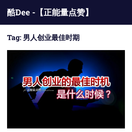
Skip
酷Dee -【正能量点赞】
to
content
没
有
Tag:
男人创业最佳时期
最
酷
只
有
更
酷