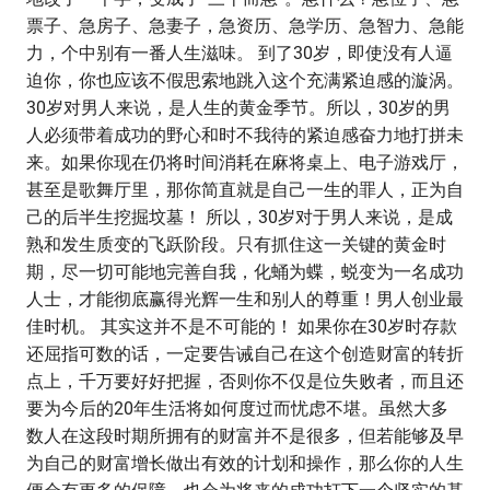
票子、急房子、急妻子，急资历、急学历、急智力、急能
力，个中别有一番人生滋味。 到了30岁，即使没有人逼
迫你，你也应该不假思索地跳入这个充满紧迫感的漩涡。
30岁对男人来说，是人生的黄金季节。所以，30岁的男
人必须带着成功的野心和时不我待的紧迫感奋力地打拼未
来。如果你现在仍将时间消耗在麻将桌上、电子游戏厅，
甚至是歌舞厅里，那你简直就是自己一生的罪人，正为自
己的后半生挖掘坟墓！ 所以，30岁对于男人来说，是成
熟和发生质变的飞跃阶段。只有抓住这一关键的黄金时
期，尽一切可能地完善自我，化蛹为蝶，蜕变为一名成功
人士，才能彻底赢得光辉一生和别人的尊重！男人创业最
佳时机。 其实这并不是不可能的！ 如果你在30岁时存款
还屈指可数的话，一定要告诫自己在这个创造财富的转折
点上，千万要好好把握，否则你不仅是位失败者，而且还
要为今后的20年生活将如何度过而忧虑不堪。虽然大多
数人在这段时期所拥有的财富并不是很多，但若能够及早
为自己的财富增长做出有效的计划和操作，那么你的人生