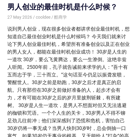
男人创业的最佳时机是什么时候？
27 May 2026
cooldee
酷商学
说到男人创业，现在很多创业者都讲求创业最佳时机，想
知道自己最佳创业时机是什么时候吗？ 今天我们就来讨
论下男人创业最佳时机，希望所有准备创业以及正在创业
的男人女人，都能在最佳时机创业成功！ 30岁是人生的
一道坎 30岁，要么飞黄腾达，要么一生潦倒。这绝非耸
人听闻。2500年前，孔子就告诫前来求学的人：“吾十有
五而志于学，三十而立。”这句话至今仍足以振聋发聩，
警醒世人。30岁之前是助跑，30岁之后才是真正的启
航。只有那些在30岁之前做好准备的人，起步才会有
力，才有可能在30岁之后的岁月里披荆斩棘，有所建
树。 30岁是人生一道坎，是男人不想面对但又无法逃避
的枷锁和咒语。一个个人生的关卡，30岁男人不得不铆
足劲儿往前冲；他们深深感到了恐慌和危机，害怕自己
30岁仍将一事无成？当男人快到30岁时，总会倒抽一口
寒气。如果30岁仍无事业的根基，又无能给人”打杂”的高