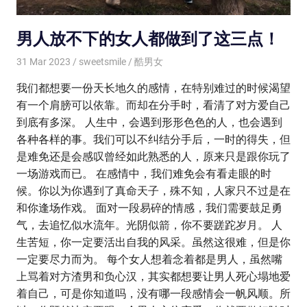
男人放不下的女人都做到了这三点！
31 Mar 2023
sweetsmile
酷男女
我们都想要一份天长地久的感情，在特别难过的时候渴望
有一个肩膀可以依靠。而却在分手时，看清了对方爱自己
到底有多深。 人生中，会遇到形形色色的人，也会遇到
各种各样的事。我们可以不纠结分手后，一时的得失，但
是难免还是会感叹曾经如此熟悉的人，原来只是跟你玩了
一场游戏而已。 在感情中，我们难免会有看走眼的时
候。你以为你遇到了真命天子，殊不知，人家只不过是在
和你逢场作戏。 面对一段易碎的情感，我们需要鼓足勇
气，去追忆似水流年。光阴似箭，你不要蹉跎岁月。 人
生苦短，你一定要活出自我的风采。虽然这很难，但是你
一定要尽力而为。 每个女人想着念着都是男人，虽然嘴
上骂着对方渣男和负心汉，其实都想要让男人死心塌地爱
着自己，可是你知道吗，没有哪一段感情会一帆风顺。所