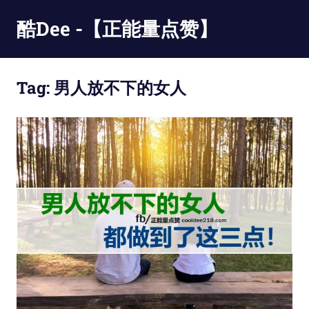
Skip
酷Dee -【正能量点赞】
to
content
没
有
Tag:
男人放不下的女人
最
酷
只
有
更
酷