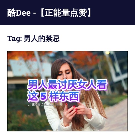
Skip
酷Dee -【正能量点赞】
to
content
没
有
Tag:
男人的禁忌
最
酷
只
有
更
酷