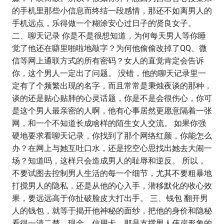
的手机里那些小信息而终结一段感情，那还不如离男人的
手机远点，乐得做一个糊涂安心过日子的贤良女子。
二、聊天记录 你是不是很想知道，为何每天男人等你睡
觉了他还在噼里啪啦地敲字？为何他偷偷改掉了QQ、微
信等网上通联方式的所有密码？女人的直觉肯定会告诉
你，这个男人一定出了问题。 没错，他的聊天记录里一
定有了个频繁出现的名字，而且常常是秉烛夜谈的那种，
谈的还是贴心贴肺的心灵话题，你是不是会很伤心，你可
是这个男人最亲密的人啊，他有心事居然更愿意隔着一张
网，和一个不知道长成啥样的陌生女人交流。 如果你强
硬地要求看聊天记录，你找到了那个网络红颜，你能怎么
办？在网上与她互吐口水，还是挖空心思找出她去大闹一
场？知道吗，这样只会造成男人的耻辱和逆反。 所以，
不要试图去控制男人生活的每一个细节，尤其不要粗暴地
打搅男人的隐私，还是从他的心入手，潜移默化的收心效
果，要远远高于你扯破脸皮大打出手。 三、钱包 翻开男
人的钱包，就等于揭开他神秘的面纱，把他的身价和隐秘
看得一清二楚。现金、信用卡，那是支撑男人伟岸形象的