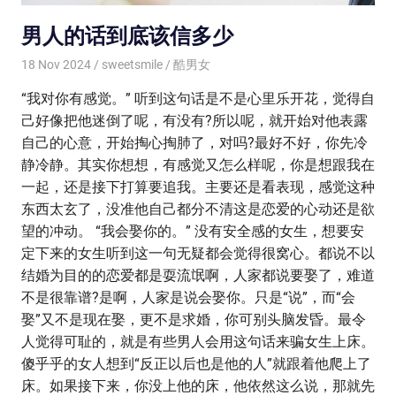
男人的话到底该信多少
18 Nov 2024
sweetsmile
酷男女
“我对你有感觉。” 听到这句话是不是心里乐开花，觉得自
己好像把他迷倒了呢，有没有?所以呢，就开始对他表露
自己的心意，开始掏心掏肺了，对吗?最好不好，你先冷
静冷静。其实你想想，有感觉又怎么样呢，你是想跟我在
一起，还是接下打算要追我。主要还是看表现，感觉这种
东西太玄了，没准他自己都分不清这是恋爱的心动还是欲
望的冲动。 “我会娶你的。” 没有安全感的女生，想要安
定下来的女生听到这一句无疑都会觉得很窝心。都说不以
结婚为目的的恋爱都是耍流氓啊，人家都说要娶了，难道
不是很靠谱?是啊，人家是说会娶你。只是“说”，而“会
娶”又不是现在娶，更不是求婚，你可别头脑发昏。最令
人觉得可耻的，就是有些男人会用这句话来骗女生上床。
傻乎乎的女人想到“反正以后也是他的人”就跟着他爬上了
床。如果接下来，你没上他的床，他依然这么说，那就先