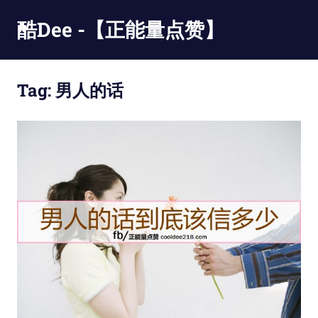
Skip
酷Dee -【正能量点赞】
to
content
没
有
Tag:
男人的话
最
酷
只
有
更
酷