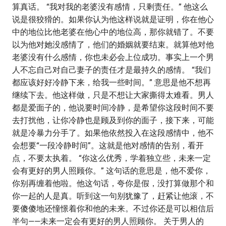
算真话。 “我对我的老婆没有感情，只剩责任。” 他这么
说是很狡猾的。如果你认为他这样说就是证明，你在他心
中的地位比他老婆在他心中的地位高，那你就错了。不要
以为他对她没感情了，他们的婚姻就要结束。就算他对他
老婆没有什么感情，你也未必会上位成功。事实上一个男
人不忘自己对自己妻子的责任才是最持久的感情。 “我们
都应该好好冷静下来，给我一些时间。” 意思是他不想再
继续下去。他这样做，只是不想让大家撕得太难看。男人
都是爱面子的，他说要时间冷静，是希望你这段时间不要
去打扰他，让你冷静也是顾及到你的面子，接下来，可能
就是冷暴力分手了。如果他依然投入在这段感情中，他不
会想要“一段冷静时间”。这就是他对感情的告别，看开
点，不要太执着。 “你这么优秀，学着独立些，未来一定
会有更好的男人照顾你。” 这句话的意思是，他不爱你，
你别再缠着他啦。他这句话，夸你是假，没打算做那个和
你一起的人是真。听到这一句别犹豫了，赶紧让他滚，不
要傻傻地还憧憬着你和他的未来。不过你还是可以相信后
半句——未来一定会有更好的男人照顾你。 关于男人的