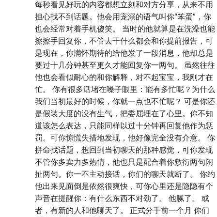
每秒看见好玩的内容都想立刻和对方分享，从来不用
担心找不到话题。他会用宠溺的语气叫你“笨蛋”，你
也会经常对着手机傻笑。 当时的他就算是在洗澡也能
擦擦手回复你，不管去干什么都会和你提前报告，可
是现在，你满怀期待的给他发了一段消息，他却总是
要过十几分钟甚至更久才能回复你一两句。 虽然往往
他也会看似耐心的和你解释，对不起宝宝，我刚才在
忙。 你有很多话堵在嗓子眼里：能有多忙呢？为什么
我们当初最好的时候，你就一点也不忙呢？ 可是你还
是假装大度的没有生气，把委屈埋在了心里。你不知
道该怎么表达，只能同样以过十分钟再回复他作为惩
罚。可你惊慌失措地发现，他好像完全没有介意。 你
拼命找话题，想回到当初聊天的那种感觉，可你发现
不管你多卖力多热情，他也只是配合着你敷衍两句闲
扯两句。你一不主动接话，你们的聊天就断了。 你约
他出来见面倒是依然很爽快，可你心里还是隐隐有个
声音在提醒你：有什么东西不对劲了。 他腻了。 或
者，有新的人和他聊天了。 正式分手前一个月 你们