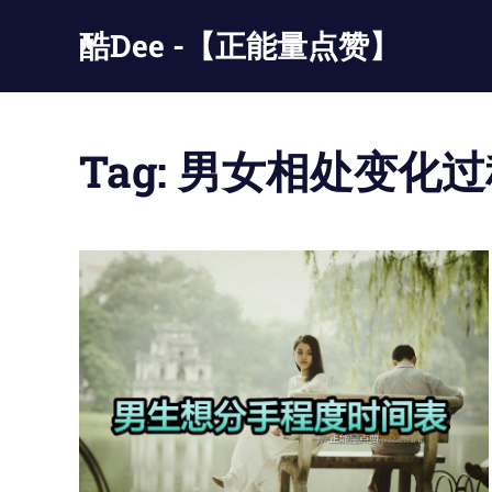
Skip
酷Dee -【正能量点赞】
to
content
没
有
最
Tag:
男女相处变化过
酷
只
有
更
酷