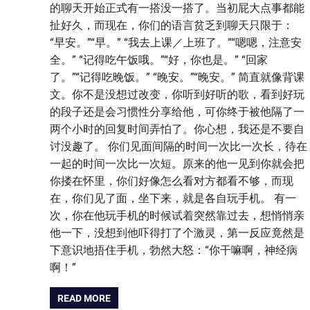
的聊天开始正式有一搭没一搭了。当初屁大点事都能
扯好久，而现在，你们的语言贫乏到聊天只限于：
“早安。”“早。” “我去上课／上班了。”“嗯嗯，注意安
全。” “记得吃午饭哦。”“好，你也是。” “回家
了。”“记得吃晚饭。” “晚安。”“晚安。” 简直就像背课
文。你不是没想过改变，你听到好听的歌，看到好玩
的段子还是会习惯性分享给他，可你终于被他隔了一
两个小时的回复时间弄怕了。你心想，我还是不要自
讨没趣了。 你们见面间隔的时间一次比一次长，待在
一起的时间一次比一次短。原来的他一见到你就会把
你搂在怀里，你们好像怎么看对方都看不够，而现
在，你们见了面，坐下来，就是各自玩手机。 有一
次，你在他玩手机的时候试着突然靠过去，想悄悄亲
他一下，没想到他吓得打了个激灵，第一反应竟然是
下意识地捂住手机，勃然大怒：“你干嘛啊，神经病
啊！”
READ MORE