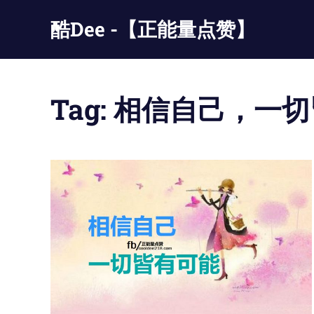
Skip
酷Dee -【正能量点赞】
to
content
没
有
最
Tag:
相信自己，一切
酷
只
有
更
酷