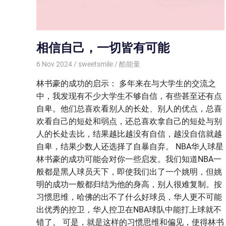
相信自己，一切皆有可能
6 Nov 2024
sweetsmile
酷能量
林书豪的成功的启示： 多年来在与大学生的交流之
中，我发现有不少大学生不够自信，有些甚至还有点
自卑。他们总喜欢看别人的长处、别人的优点，总喜
欢看自己的短处和弱点，还总喜欢拿自己的短处与别
人的长处去比，结果越比越没有自信，越没自信就越
自卑，结果少数人还选择了自暴自弃。 NBA华人球星
林书豪的成功可能会对你一些启发。我们知道NBA一
般都是黑人球员天下，即使我们出了一个姚明，但姚
明的成功一般都归结为他的身高，别人很难复制。按
习惯思维，哈佛的出不了什么好球员，华人更不可能
出优秀的控卫，华人控卫在NBA球队中能打上球就不
错了。 可是，就是这样的习惯思维和偏见，使得林书