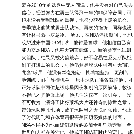
豪在2010年的选秀中无人问津，他并没有对自己失去
信心，经过努力在勇士队得到一年的非保障合同，可
根本没有受到球队的重视，也很少获得上场的机会。
赛季结束他就被勇士队裁掉。再次的挫折，同样也没
有让林书豪心灰意冷。 所以，在NBA停摆期间，他也
没想过来中国CBA打球，他钟爱篮球，他相信自己有
能力立足NBA，他每天刻苦训练，。新的赛季他试训
火箭队，结果又被火箭放弃，好不容易在尼克斯队找
到了打短工的机会，可他仍然是球队中可有可无“跑
龙套”球员，他没有丝毫抱怨，执着地坚持，更刻苦
地训练，耐心等待机会。 原本球队正准备裁掉他，可
正好球队中两位超级球星因伤和别的原因缺阵，教练
不得已才把他派上场，他抓住这仅有一次机会，一发
不可收拾，演绎了比好莱坞大片还神奇的惊世之举，
带领球队连胜七场，成了球队当之无愧的领袖。他上
了时代周刊和在体育画报等美国顶级媒体的封面，
NBA不得不为他而破例邀请他参加全明星新秀赛，全
世界的人都在关注他，他成了NBA新时代的宠儿。 成