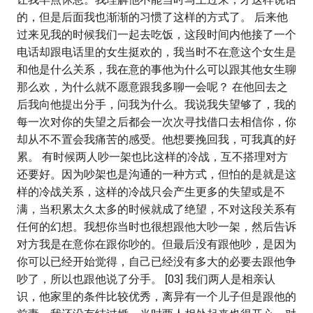
的，但是后面我也渐渐的习惯了这样的方式了。 后来他
过来见我的时候我们一起去吃饭，这段时间内他接了一个
电话却跟电话里的女生挺欢的，我当时不在意这个女生是
和他是什么关系，我在意的事他为什么可以跟其他女生聊
那么欢，为什么就不愿意跟我多聊一会呢？ 在他回去之
后我向他提出分手，问我为什么。我说我失望够了，我的
每一次对你的失望之后都会一次次寻找借口去相信你，你
却从不不置会我痛苦的感受。他想要挽回我，可我真的好
累。 有时候两人吵一架也比这样的冷战，互不搭理对方
还要好。因为吵架也是沟通的一种方式，但怕的是就是这
样的冷战关系，这样的冷战只会产生更多的失望或是不
满，当积累太久太多的时候就成了绝望，不对这段关系有
任何的幻想。我想你当时也很想跟他大吵一架，然后告诉
对方我是在意你在跟你吵的。但最后没有跟他吵，是因为
你可以已经开始觉得，自己已经没有多大的必要去跟他争
吵了，所以也跟他说了分手。 [03] 我们两人是相亲认
识，他家里的条件比较优秀，离异有一个儿子但是跟他的