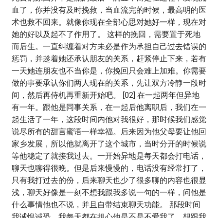
血了，你并没有及时挽救，当血流完的时候，最高明的医
术也救不回来。就像你现在全部心思对她好一样，现在对
她的好以及起不了作用了。 这样的挽回，需要置于死地
而后生。一直纠缠着对方未必是作为承担自己过去错误的
惩罚，并趁着她还承认朋友的关系，赶紧停止下来，若有
一天她连朋友也不当你是，你挽回只会难上加难。你需要
做的事要承认你们两人现在的关系，先让双方冷静一段时
间，然后再侍机再重新开始吧。 [02] 在一起两年但异地
有一年。跟他是同事关系，在一起后他离职后，我们在一
起生活了一年，这段时间内他对我很好，那时候我们感觉
说尽所有的甜言蜜语一样幸福。后来因为他父母要让他回
家乡发展，所以他就离开了这个城市，当时分开的时候说
等他稳定了就接我过去。一开始异地是每天都会打电话，
聊天也聊得很晚。但是后来慢慢的，电话没有经常打了，
只有我打过去的份，后来聊天也少了很多聊的内容也很显
浅，聊天好像是一刻不想我跟我多说一句的一样，问他是
什么事情他也不说，并且自带结束聊天功能。 那段时间
我诚惶诚恐，我每天都在担心他是不是不爱我了，想跟我