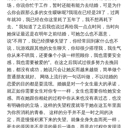
场，你说你忙于工作，暂时还能有能力去结婚，可是为什
么你会跟那么多的女生暧昧呢?我现在已经是28了，过两
年就30，我已经在你这里耗了五年了，我不想再耗下
去。” 我知道了之后我也说过再给我一点点时间，当时向
她保证最迟是在明年之前结婚，可她怎么也不愿意，
说“不用了，我已经撰够失望了，你经常回到家什么也不
说，玩游戏跟其他的女生聊天，你却很少搭理我，我生气
你从来不哄我，还要像个小孩一样照顾你，我也需要安全
感，我也需要被爱的”。在这之后我试过很多努力去挽回
她，都没有成功，她说只会让她反而越来越烦，简单做个
普通朋友就好。 网络上流行的一句话叫做，不以结婚的
恋爱的目的都是耍流氓。婚姻是对一个女生最大的承诺，
就正如你需要女生对你专一一样，女生也需要你给她安全
感。而在她跟你相处的过程中你从来也没有表过态，也没
有明确你的立场，这样的失望程度就等于她在这五年里面
为你所消耗的青春。 这样的分手并不是一时之间的决
定，而是慢慢积累下来的失望。就像全身失血而死一样，
死去的原因并不是流的最后一滴血，而是在过程中发现流