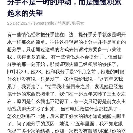
分手不是一时的冲动，而是慢慢积累
起来的失望
25 Dec 2024
sweetsmile
酷家庭
,
酷男女
有一些情侣经常把分手挂在口边，提分手分手就像是喝开
水一样那么的简单。往往这样轻易的提分手并不是真正的
想分手，只想通过这样的方式去告诉对方要多一点关注
我，获得更多的爱。 有一些情侣从不会提分手，但当提
分手的那一刻开始，那就证明失望已经积累的够多了。
[01] 我29，她28。她和我分手是2个月之前，她走的时候
什么也没有说，只是发了一条信息给我说：“这五年来我
累了，我要走了。”结果我出差回来之后，发现她已经把
属于她的东西都搬走了。我们在一起五年来吵了三五次左
右，原因是什么我也不记得了，有一次只记得是前女友主
动找我聊天才吵了起来。 当时电话微信什么都拉黑了，
怎么也联系不上她，后来费了好大的劲才知道她搬去哪里
了。问了她分手的原因，她说：“五年里面，我不知道跟
你提了多少次的结婚，你却一次都没有跟我明确过你的立