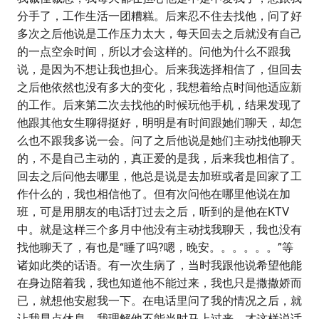
分手了，工作生活一团糟糕。后来忍不住去找他，问了好
多次之后他说是工作压力太大，每天回去之后就没有自己
的一点空余时间，所以才会这样的。问他为什么不跟我
说，是因为不想让我也担心。后来我选择相信了，但回去
之后他依然也没有多大的变化，我想着给点时间他适应新
的工作。后来第二次去找他的时候玩他手机，结果发现了
他跟其他女生聊得挺好，明明是有时间跟她们聊天，却怎
么也不跟我多说一会。问了之后他说是她们主动找他聊天
的，不是自己主动的，真正爱的是我，后来我也相信了。
回去之后问他去哪里，他总是说是去加班或者是回家了工
作什么的，我也相信他了。但有次问他在哪里他说在加
班，可是用朋友的电话打过去之后，听到的是他在KTV
中。就是这样三个多月中他没有主动找我聊天，我也没有
找他聊天了，有也是“睡了吗?嗯，晚安。。。。。。”等
诸如此类的话语。有一次生病了，当时我跟他说希望他能
在身边陪着我，我也知道他不能过来，我也只是撒撒娇而
已，就想他安慰我一下。在电话里问了我的情况之后，就
让我早点休息。我理解他不能当时马上过来，才这样说话