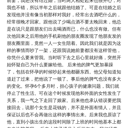
前妻，我还没有结过婚，当时两人相处起来也很开心，对
我也不错，所以半年之后就跟他结婚了。可是在结婚之后
发现他并没有像当初那样对我好，经常出去酒吧什么的，
经常很晚才回家。跟他说了少喝点酒不要太晚回来，他总
是在说只是跟朋友们出去喝酒而已，什么也没有做。但有
次他回来之后用他的手机刷他的朋友圈发现了他朋友发的
朋友圈里面，竟然一人一女生陪着。因此我们就是因为这
样的事情而吵了一架，还跟我说她前妻都没有这样管他，
你凭什么要来管我。当时听下去之后心里就好痛，突然开
始怀疑自己为什么要嫁给他。 后来他的脾气更加暴躁
了，包括在怀孕的时候吵起来他都砸东西。他父母知道知
道赶了过来，把他说了一顿了。事后他的脾气也没有多大
的变化。怀孕6个多月时，担心孩子的健康问题，我们就
停止了性生活。可在这个时候发现他和外面的女性发生了
关系，我一气之下走回了娘家。后来他也承认错误要把我
接回去，说那个女生是花钱的，并不是外面有情人，并且
保证以后也不会再做出这样的事情出来。后来我也原谅了
他，直到小孩出生的这段时间除了上班的时间他基本上都