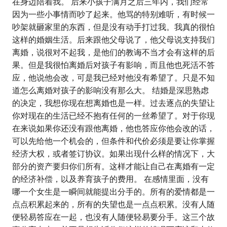
在身边陪着我。 后来小孩子满月之后三年内，我们经常
因为一些小事情而吵了起来。他骂的特别难听，有时候一
吵架就砸家里的东西，但是没有动手打过我。我真的很怕
这样的婚姻生活。后来跟他父母说了，他父母说支持我们
离婚，说很对不起我，是他们的教诲不当才会有这样的后
果。但是我很怕离婚后对孩子有影响，而且他也死活不答
应，他说他会改，可是我已经对他没有希望了。只是不知
道怎么离婚对孩子的影响没有那么大。 结婚是深思熟虑
的决定，我想你现在想离婚也是一样。过去逐点的失望让
你对现在的生活已经不抱有任何的一丝希望了。对于你现
在来说如果你还没有跟他离婚，他也答应你他会改的话，
可以先给他一个机会的，但条件和代价必须是要让你掌握
经济大权，或者签订协议。如果出现什么样的情况下，大
部分的资产要归你们所有。这样才能让自己在离婚有一定
的经济补偿，以及养育孩子的费用。 在感情里面，没有
哪一个女生是一瞬间就能提出分手的。所有的爱情都是一
点点积累起来的，所有的失望也是一点点积累。没有人随
便轻易答应在一起，也没有人随便轻易要分手。这三个故