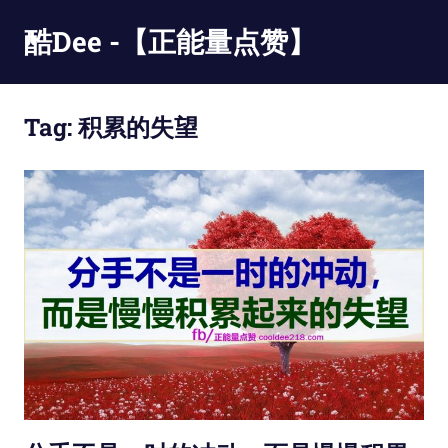
Skip
酷Dee -【正能量点赞】
to
content
没
有
Tag:
积累的失望
最
酷
只
有
更
酷