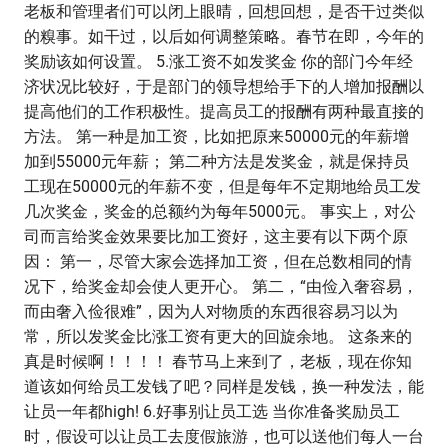
老板和管理者们可以闭上眼晴，回想回想，是否干过类似
的糗事。如干过，以后如何调整策略。春节在即，今年的
奖励该如何设置。 5.涨工资不如发奖金 你的部门今年经
济状况比较好，于是部门的领导想给手下的人增加报酬以
提高他们的工作积极性。提高员工的报酬有两种最直接的
方法。 第一种是加工资，比如把原来50000元的年薪增
加到55000元年薪； 第二种方法是发奖金，就是保持员
工现在50000元的年薪不变，但是每年不定期地给员工发
几次奖金，奖金的总额约为每年5000元。 事实上，对公
司而言给奖金效果要比加工资好，这主要有以下两个原
因： 第一，尽管大家会选择加工资，但在总数相同的情
况下，给奖金却会使人更开心。 第二，“由俭入奢容易，
而由奢入俭很难”，因为人对物质的东西很容易习以为
常，所以发奖金比涨工资有更大的回旋余地。 这条来的
真是时候啊！！！！ 春节马上来到了，老板，现在你知
道该如何给员工发钱了吧？同样是发钱，换一种发法，能
让员一年都high! 6.好事别让员工选 当你准备奖励员工
时，假设可以让员工去度假旅游，也可以送他们每人一台