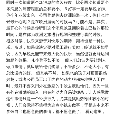
同时一次知道两个坏消息的痛苦程度，比分两次知道两个
坏消息的痛苦程度的总和要小。 3.好事一定要早说 如果
你今年业绩出色，公司奖励你去欧洲旅游一次，你什么时
候最开心呢？是在欧洲游玩的时候吗？可能不是。其实，
最开心的时候是你听到这个消息以及期盼着去巴黎的那段
时间，是在你为欧洲之旅进行规划和整理行囊的时候。
很多时候，快乐来源于对快乐的期待，期待也是一种快
乐。所以，如果你决定要对员工进行奖励，晚说就不如早
说，因为早说更能带来最大化的快乐，当然也就更能达到
激励的效果。 4.小奖不如不奖 一般人们总认为要让别人
做点事情，就应该给他们奖励，不管多少、不论大小，有
总比没有的好。 但其实不然。 如果您的孩子对画画很感
兴趣，或者公司员工出于内在的动力很积极地投入工作
时，最好不要采用外在激励的手段去鼓励他们。因为一旦
有外在激励的加入，内在的动力容易被扼杀，让人感觉做
这件事情只是一个经济行为，尤其是奖励数额比较小的时
候，人们会觉得不值得为这点小钱去做事，于是连本来不
拿钱自己也愿意做的事情，都不愿意做了。 看到这里，