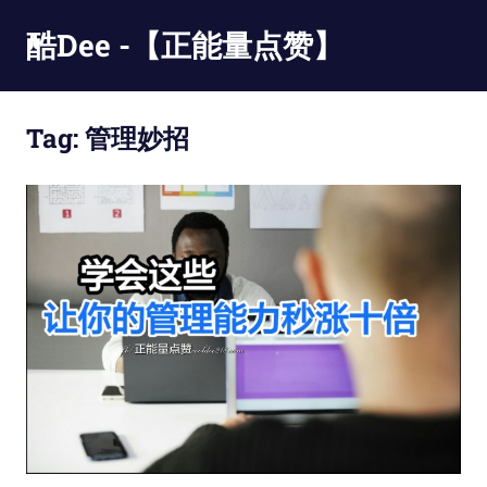
Skip
酷Dee -【正能量点赞】
to
content
没
有
Tag:
管理妙招
最
酷
只
有
更
酷