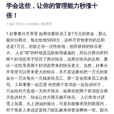
学会这些，让你的管理能力秒涨十
倍！
7 Apr 2026
cooldee
酷商学
1.好事要分开享受 如果你要给员工发1万元的奖金，那么
最好分两次，每次给他5000元，这样尽管他拿到的总和
还是1万元，但较之你一次性给他，他所获得的快乐更
大。 人在“得”的时候是边际效用递减的，所以分两次听到
两个好消息等于经历了两次快乐，这两次快乐的总和，要
比一次性享受两个好消息带来的快乐更大。当然，好事分
开享受可以带来更大的快乐，并不是说要你把一万元的奖
金分一万次每次一元钱发给员工。那一定会招来员工的臭
骂。 2.坏事要一起忍受 你把两个坏消息一起告诉对方，
只会给对方造成一天的不快乐；如果你把两个坏消息分两
天告诉对方，却会让对方两天都不快乐。 人们常常讨厌
雪上加霜、火上浇油的做法，可是在能够承受的限度内，
对于很多人来说还是快刀斩乱麻来得更加爽快一些。因为