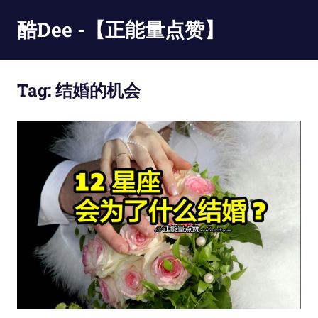
Skip
酷Dee -【正能量点赞】
to
content
没
有
Tag:
结婚的机会
最
酷
只
有
更
酷