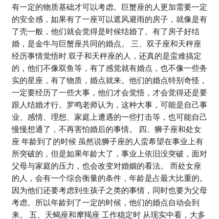
有一定的物质基础才可以考虑。巨蟹座的人更加需要一定
的安全感，如果有了一座可以遮风避雨的房子，就像是有
了壳一般，他们就会觉得是时候结婚了。有了房子好结
婚，是金牛与巨蟹座共同的婚点。 三、双子座和天秤座
经历事情觉悟时 双子和天秤座的人，还真的是蛮难搞定
的，他们不像双鱼等，有了感觉就有婚点，也不像一些务
实的星座，有了物质，婚点就来。他们的婚点特别奇怪，
一定要经历了一些大事，他们才会觉悟，才会觉得还是要
跟人结婚才行。罗鸣老师认为，这种大事，可能是自己事
业、感情、理想、家庭上遭遇的一些打击等，也可能自己
慢慢想通了，不再害怕婚后的事情。 四、狮子座和处女
座 年龄到了的时候 虽然说狮子座的人蛮希望在事业上有
所突破的，但是如果年龄大了，事业上依旧没突破，面对
父母与家庭的压力，也会改变对婚姻的看法。 而处女座
的人，会有一个综合衡量的条件，年龄是占最大比重的。
因为他们还要考虑到生孩子之类的事情，同时也要为父母
考虑。所以年龄到了一定的时候，他们的婚点自动会到
来。 五、天蝎座和摩羯座 工作稳定时 从现实中看，大多