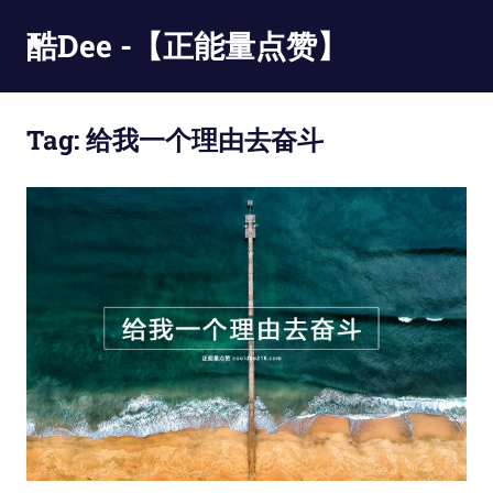
Skip
酷Dee -【正能量点赞】
to
content
没
有
Tag:
给我一个理由去奋斗
最
酷
只
有
更
酷