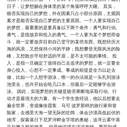
日子，让梦想躺在身体里的某个角落呼呼大睡。 其实，
能否实现自己的梦想，外在因素只占小部分原因，主观因
素才是能否实现自己梦想的主要原因。一个人要实现自己
的梦想，最重要的是要具备以下两个条件：勇气和行动。
勇气，是指放弃和投入的勇气。一个人要为某个梦想而奋
斗，就一定要放弃目前自己坚守的某些东西。既想经历大
海的风浪，又想保持小河的平静；既想攀登无限风光的险
峰，又想散步平坦舒适的平原，是不太可能的事情。 投
入，是指一旦确定了值得自己去追求的梦想，就一定要全
身心投入。心想不一定事成。事成的前提是全力以赴去
做，比如一个人想学游泳，惟一的办法就是一头扎到游泳
池里去，也许开始会呛几口水，但最后一定能够学会游
泳。 因此，实现梦想的关键是能否果断地采取行动。行
动才是最强大的力量。有一个学生曾经说，他以后想要走
遍全世界，变成像徐霞客、马可·波罗那样的旅行家和冒
险家，去感受大海一望无际的壮阔，体会沙漠高低起伏的
雄浑，探索落日下尼罗河畔金字塔的奥秘，追寻云雾中喜
马拉雅之巅的神圣。 但是他说现在还没有钱，要等到成