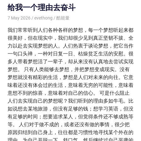
给我一个理由去奋斗
7 May 2026
evethong
酷能量
我们常常听到人们各种各样的梦想，每一个梦想听起来都
很美好，但在现实中，我们却很少见到真正坚韧不拔、全
力以赴去实现梦想的人。人们热衷于谈论梦想，把它当作
一句口头禅，一种对日复一日、枯燥贫乏生活的安慰。很
多人带着梦想活了一辈子，却从来没有认真地去尝试实现
梦想。 只有人类能够去梦想，并把梦想变成现实。没有
梦想就没有精彩的生活，梦想是人们对未来的向往。它意
味着还没有体会过的生活，意味着无穷的可能性，意味着
意想不到的惊喜，意味着对自己的信心。 可是什么阻止
人们去实现自己的梦想呢？我们听到的理由多如牛毛。比
如说想去某地旅游，但没有足够的钱；想学习英语，但没
有足够的时间；想要追求某人，但觉得条件还不够成熟等
等。 人们对于做不成的，或者还没有做的事情，很少把
原因归结到自己身上，往往都是习惯性地寻找某个外在的
理由，为自己开脱一下，舒口气，然后继续过自己平庸的