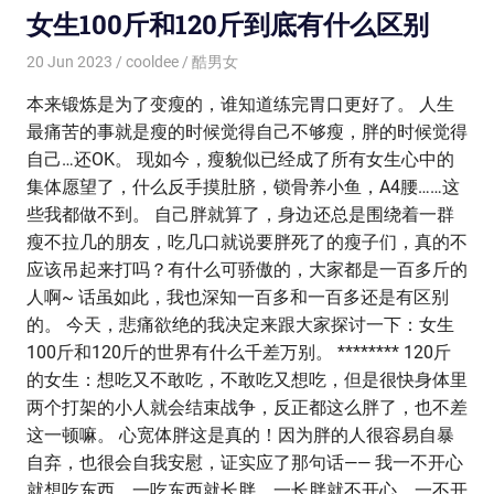
女生100斤和120斤到底有什么区别
20 Jun 2023
cooldee
酷男女
本来锻炼是为了变瘦的，谁知道练完胃口更好了。 人生
最痛苦的事就是瘦的时候觉得自己不够瘦，胖的时候觉得
自己…还OK。 现如今，瘦貌似已经成了所有女生心中的
集体愿望了，什么反手摸肚脐，锁骨养小鱼，A4腰……这
些我都做不到。 自己胖就算了，身边还总是围绕着一群
瘦不拉几的朋友，吃几口就说要胖死了的瘦子们，真的不
应该吊起来打吗？有什么可骄傲的，大家都是一百多斤的
人啊~ 话虽如此，我也深知一百多和一百多还是有区别
的。 今天，悲痛欲绝的我决定来跟大家探讨一下：女生
100斤和120斤的世界有什么千差万别。 ******** 120斤
的女生：想吃又不敢吃，不敢吃又想吃，但是很快身体里
两个打架的小人就会结束战争，反正都这么胖了，也不差
这一顿嘛。 心宽体胖这是真的！因为胖的人很容易自暴
自弃，也很会自我安慰，证实应了那句话—— 我一不开心
就想吃东西，一吃东西就长胖，一长胖就不开心，一不开