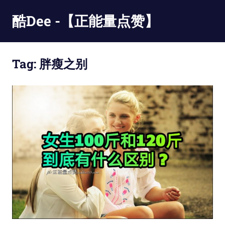
Skip
酷Dee -【正能量点赞】
to
content
没
有
Tag:
胖瘦之别
最
酷
只
有
更
酷