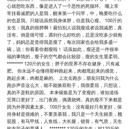
心就想吃东西，像是进入了一个恶性的死循环。 嘴上常
常挂着减肥的人是我，醒来第一个问早，中，晚要吃什么
的也是我。只能说虽然我身体胖，但是我心瘦。 100斤的
女生：我真的很胖啊！最怕别人说我瘦或者说我减肥，真
没有。倒是很可惜，遇到什么好吃的，总是没吃多少就饱
了，妈妈总是觉得我是瘦了，每次回家也会给我多盛一
碗，说：你看看你都瘦啦！ 话虽如此，瘦还是一件很幸
福的事情的，瘦子的空气都会比较甜，瘦的女生显柔弱。
******** 120斤的女生：胖子的世界不存在健身，只有减
肥。 你永远不会懂得那种跑起来，肉都甩起来的感觉，
跑起步来，肉都是麻的。 上次去跑步，朋友问我为什么
跑步声音这么大，能不能换双鞋子，我很委屈，只想说，
真的不是鞋的原因。 本来锻炼是为了变瘦的，谁知道练
完胃口更好了，出门夜跑，偶遇烧烤。真的瘦不下来都是
因为外界因素太多。 100斤女生：没有最好只有更好，保
持身材是很难的，不要羡慕我，我只是一个天生丽质，翘
屁股，有马甲线，人鱼线，大长腿，锁骨，有气质，天生
的衣架子的普通人。 ******** 120斤的女生：对120斤的