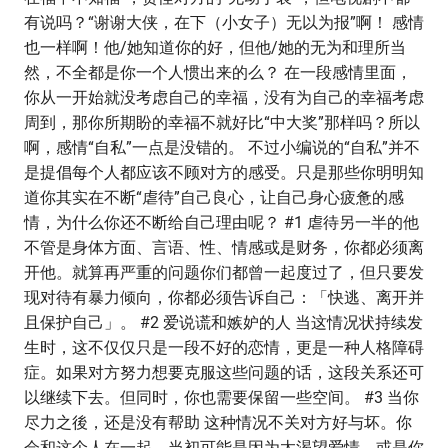
有说吗？“谢谢大侠，在下（小女子）无以为报”啊！ 感情
也一样啊！他/她知道你的好，但他/她的无为和理所当
然，不全都是你一个人惯出来的么？ 在一段感情里面，
你从一开始就没考虑自己的幸福，没有为自己的幸福考虑
周到，那你所期盼的幸福不就好比“中大奖”那样吗？所以
啊，感情“自私”一点是没错的。 不过小编说的“自私”并不
是提倡每个人都应该不顾对方的感受。只是那些你明明知
道你其实在不断“虐待”自己良心，让自己身心疲惫的感
情，为什么你还不断给自己理由呢？ #1 虐待另一半的他
不管是身体方面、言语、性、情感或是财务，你都必须离
开他。就算再严重的问题你们都曾一起度过了，但只要发
现对待有暴力倾向，你都必须告诉自己：「快逃、离开并
且保护自己」。 #2 爱说谎和嫉妒的人 当这情况状持续发
生时，这不仅仅只是一段不好的恋情，更是一种人格障碍
症。如果对方努力想要克服这些问题的话，这段关系还可
以继续下去。但同时，你也需要保留一些空间。 #3 当你
尽力之後，还是没有帮助 这种情况不关对方好与坏。你
会和这个人在一起，当初可能是因为太渴望爱情，或是你