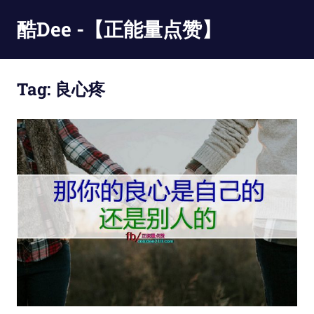
Skip
酷Dee -【正能量点赞】
to
content
没
有
Tag:
良心疼
最
酷
只
有
更
酷