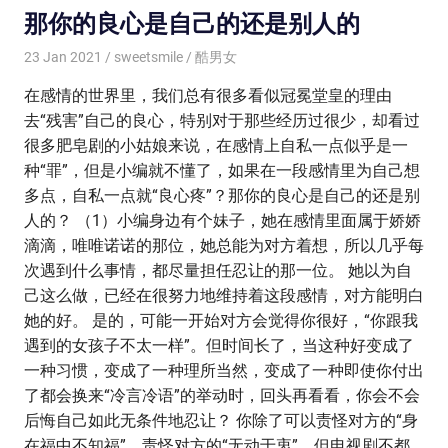
那你的良心是自己的还是别人的
23 Jan 2021
sweetsmile
酷男女
在感情的世界里，我们总有很多看似冠冕堂皇的理由
去“残害”自己的良心，特别对于那些经历过很少，却看过
很多肥皂剧的小姑娘来说，在感情上自私一点似乎是一
种“罪”，但是小编就不懂了，如果在一段感情里为自己想
多点，自私一点就“良心疼”？那你的良心是自己的还是别
人的？ （1）小编身边有个妹子，她在感情里面属于娇娇
滴滴，唯唯诺诺的那位，她总能为对方着想，所以几乎每
次遇到什么事情，都尽量担任忍让的那一位。 她以为自
己这么做，已经在很努力地维持着这段感情，对方能明白
她的好。 是的，可能一开始对方会觉得你很好，“你跟我
遇到的女孩子不太一样”。但时间长了，当这种好变成了
一种习惯，变成了一种理所当然，变成了一种即使你付出
了都会换来“冷言冷语”的举动时，回头再看看，你会不会
后悔自己如此无条件地忍让？ 你除了可以责怪对方的“身
在福中不知福”，责怪对方的“无动于衷”，但电视剧不都