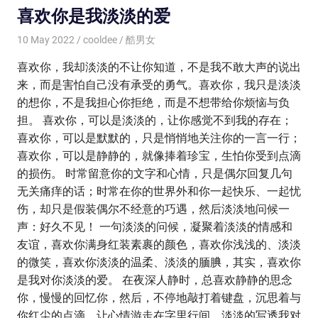
喜欢你是我淡淡的爱
10 May 2022
cooldee
酷男女
喜欢你，我却淡淡的不让你知道，不是我不敢大声的说出
来，而是害怕自己没有承受的勇气。喜欢你，我只是淡淡
的想你，不是我担心你拒绝，而是不想带给你烦恼与负
担。 喜欢你，可以是淡淡的，让你感觉不到我的存在；
喜欢你，可以是默默的，只是悄悄地关注你的一言一行；
喜欢你，可以是静静的，就像捧着珍宝，生怕你受到点滴
的损伤。 时常留意你的文字和心情，只是偶尔回复几句
无关痛痒的话；时常在你的世界外和你一起快乐、一起忧
伤，却只是假装偶尔不经意的巧遇，然后淡淡地问候一
声：好久不见！ 一句淡淡的问候，凝聚着淡淡的情感和
友谊，喜欢你满身红装素裹的颜色，喜欢你浅浅的、淡淡
的微笑，喜欢你淡淡的温柔、淡淡的腼腆，其实，喜欢你
是我对你淡淡的爱。 在夜深人静时，总喜欢静静的思念
你，慢慢的回忆你，然后，不停地敲打着键盘，沉思着与
你红尘的点滴，让心情游走在字里行间，淡淡的写透我对