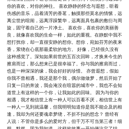
你的喜欢，对你的神往。 喜欢静静的怀念与遐想，听着
伤感的音乐，品着清芳的香茗，触摸那些莫名的情愫，远
离尘世的喧闹，远离浮躁繁华，远离面具包裹的敷衍与周
旋，固守着自己的一片净土。 喜欢你，喜欢你的美丽善
良，就像喜欢我的生命一样，如此的重视。在静默中我不
想打扰你，却一直很安静的想你。想你，宛如芬芳的夜来
香，萦绕在心底那最柔软的地方。 好像，已经很久没有
这种感觉了。深知如果前世的五百次回眸，才换来今生的
擦肩而过，那么想来已是很幸福了。你与我的擦肩而过，
也是一种深深的缘，我会好好的珍惜。 亦曾遐想，假如
你我不曾相遇，我还是那个我，偶尔做做梦，然后开始了
日复一日的奔波，我会淹没在喧嚣的城市中，我也不会知
道世上有这样的一个你，让我如此的回味。 因为与你的
相遇，我才相信世上有一种人可以百看不厌，相信世上有
一种人一见到就温馨，但我明明知道你是我不能企及的相
逢，我却为何还要魂牵梦绕，不折不扣的想念？ 曾经有
人说：不管你是多么的爱对方，但千万不可当第三者！细
想，默然。因为我知道，这样的故事一开始便注定了结