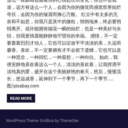
这么一双眼睛会随着你的心情起伏而变化；你也不会知
道，远方有这么一个人，会因为你的微笑而感觉世界灿烂
夺目，会因为你的皱眉而揪心万般。 红尘中有太多的无
奈和不如意，你我只是其中的微粒，悄悄地来，终必要悄
悄离开。或许能拥有烟花一瞬的灿烂，也是一种美好与永
恒，但我更情愿能静静地守望你的幸福。 感情，不一定
要轰轰烈烈才动人，它也可以绽放平平淡淡的美，久远而
馨香。喜欢，不一定要拥有才不会留下遗憾，它也可以是
一种思念，一种回忆，一种遐想，一种向往。 如此，我
便安静地喜欢着这么一个人，淡淡的喜欢着，让我挥洒平
淡纯真的爱，盛开在这个美丽娇艳的春天，然后，慢慢流
长，悠远成香，延伸到下一个季节，再下一个季节……
图/pixabay.com
READ MORE
WordPress Theme: Gridbox by ThemeZee.