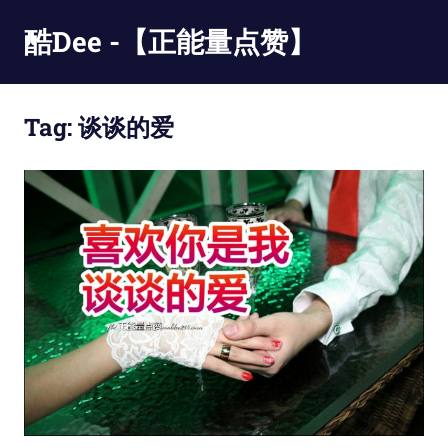
Skip
酷Dee -【正能量点赞】
to
content
没
有
Tag:
谈谈的爱
最
酷
只
有
更
酷