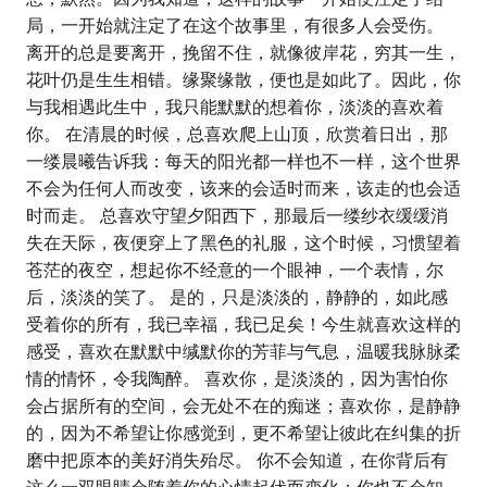
局，一开始就注定了在这个故事里，有很多人会受伤。
离开的总是要离开，挽留不住，就像彼岸花，穷其一生，
花叶仍是生生相错。缘聚缘散，便也是如此了。因此，你
与我相遇此生中，我只能默默的想着你，淡淡的喜欢着
你。 在清晨的时候，总喜欢爬上山顶，欣赏着日出，那
一缕晨曦告诉我：每天的阳光都一样也不一样，这个世界
不会为任何人而改变，该来的会适时而来，该走的也会适
时而走。 总喜欢守望夕阳西下，那最后一缕纱衣缓缓消
失在天际，夜便穿上了黑色的礼服，这个时候，习惯望着
苍茫的夜空，想起你不经意的一个眼神，一个表情，尔
后，淡淡的笑了。 是的，只是淡淡的，静静的，如此感
受着你的所有，我已幸福，我已足矣！今生就喜欢这样的
感受，喜欢在默默中缄默你的芳菲与气息，温暖我脉脉柔
情的情怀，令我陶醉。 喜欢你，是淡淡的，因为害怕你
会占据所有的空间，会无处不在的痴迷；喜欢你，是静静
的，因为不希望让你感觉到，更不希望让彼此在纠集的折
磨中把原本的美好消失殆尽。 你不会知道，在你背后有