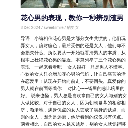
花心男的表现，教你一秒辨别渣男
3 Dec 2024
sweetsmile
酷男女
导语：小编相信花心男是大部分女生共愤的，他们玩
弄女人，骗财骗色，最后受伤的还是女人，他们却不
会损失什么。所以要从一开始就看清男人的本质，从
根本上杜绝花心男的靠近。本篇列举了三个花心男的
表现，一起来看看吧！ 女人很好，只是男人不懂事。
心软的女人只会增加花心男的气焰，让自己痛苦的活
在恋爱里！从现在开始向前走，不要回头。真爱你的
男人就在前面等着你！ 对比心——锅里的总比碗里的
好。 说来也怪，男人总是喜欢拿自己的女人与别的女
人做比较。对于自己的女人，因为朝朝幕幕的相容相
济，渐渐地，满身优点的女人变成了满身的缺点。而
别的女人，因为是远瞻，他所看到的仅仅只有优点。
两者相比，自己的女人越来越差，别的女人就觉得哪