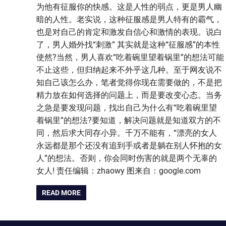
为他有征服你的快感。这是人性的弱点，更是男人幽
暗的人性。老实说，这种征服感是男人特有的霸气，
也是对自己的肯定和激发自信心和激情的表现。说白
了，男人婚外找“刺激” 其实就是这种“征服感”的本性
使然?当然，男人喜欢“吃着碗里望着锅里”的想法可能
不止这些，但归纳起来不外乎这几种。至于网友说不
知自己该怎么办，笔者觉得你现在需要做的，不是把
精力放在如何选择的问题上，而是要改变心态。当务
之急是要发现问题，找出自己为什么有“吃着碗里望
着锅里”的想法?要知道，解决问题就是知道双方的不
同，然后求大同存小异。千万不能有，“漂亮的女人
永远都是那个还没有追到手或者是躺在别人怀抱的女
人”的想法。否则，你会同时伤害的就是两个无辜的
女人! 责任编辑：zhaowy 图来自：google.com
READ MORE