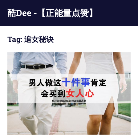
Skip
酷Dee -【正能量点赞】
to
content
没
有
Tag:
追女秘诀
最
酷
只
有
更
酷